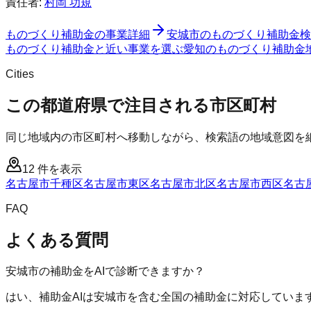
責任者:
村岡 功規
ものづくり補助金
の事業詳細
安城市
の
ものづくり補助金
検
ものづくり補助金と近い事業を選ぶ
愛知
の
ものづくり補助金
Cities
この都道府県で注目される市区町村
同じ地域内の市区町村へ移動しながら、検索語の地域意図を
12
件を表示
名古屋市千種区
名古屋市東区
名古屋市北区
名古屋市西区
名古
FAQ
よくある質問
安城市の補助金をAIで診断できますか？
はい、補助金AIは安城市を含む全国の補助金に対応していま