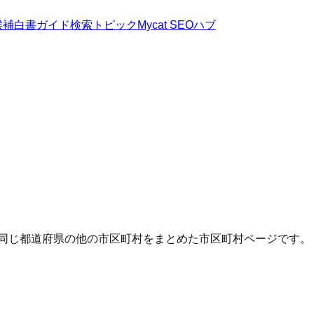
候補
白書
ガイド
検索トピック
Mycat SEOハブ
・同じ都道府県の他の市区町村をまとめた市区町村ページです。