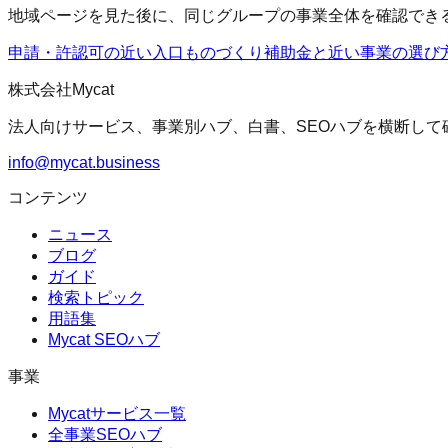
地域ページを見た後に、同じグループの事業全体を確認でき
申請・許認可の近い入口
ものづくり補助金
と近い事業の選び
株式会社Mycat
法人向けサービス、事業別ハブ、白書、SEOハブを横断して
info@mycat.business
コンテンツ
ニュース
ブログ
ガイド
検索トピック
用語集
Mycat SEOハブ
事業
Mycatサービス一覧
全事業SEOハブ