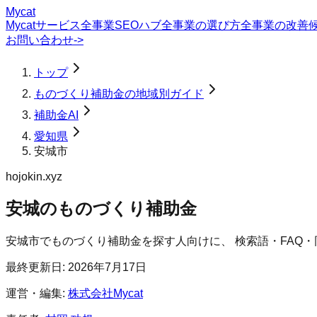
Mycat
Mycatサービス
全事業SEOハブ
全事業の選び方
全事業の改善
お問い合わせ
->
トップ
ものづくり補助金の地域別ガイド
補助金AI
愛知県
安城市
hojokin.xyz
安城のものづくり補助金
安城市
で
ものづくり補助金
を探す人向けに、 検索語・FAQ
最終更新日:
2026年7月17日
運営・編集:
株式会社Mycat