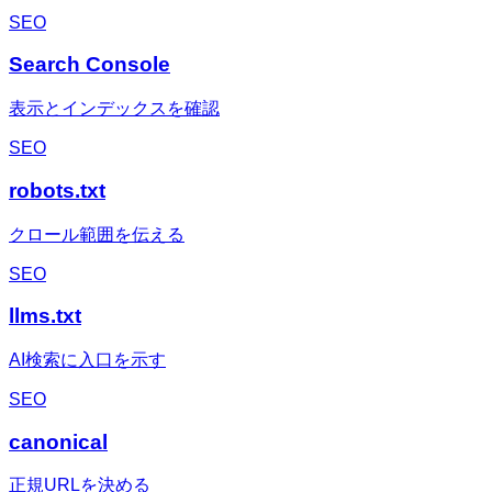
SEO
Search Console
表示とインデックスを確認
SEO
robots.txt
クロール範囲を伝える
SEO
llms.txt
AI検索に入口を示す
SEO
canonical
正規URLを決める