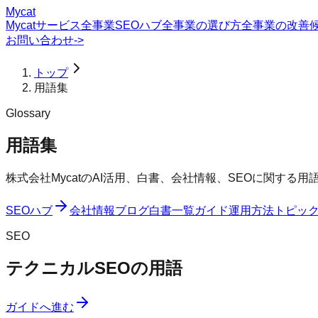
Mycat
Mycatサービス
全事業SEOハブ
全事業の選び方
全事業の改善
お問い合わせ
->
トップ
用語集
Glossary
用語集
株式会社MycatのAI活用、白書、会社情報、SEOに関す
SEOハブ
会社情報
ブログ
白書一覧
ガイド
運用方法
トピッ
SEO
テクニカルSEOの用語
ガイドへ進む