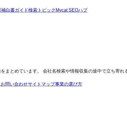
候補
白書
ガイド
検索トピック
Mycat SEOハブ
る用語をまとめています。 会社名検索や情報収集の途中で立ち寄れ
ク
お問い合わせ
サイトマップ
事業の選び方