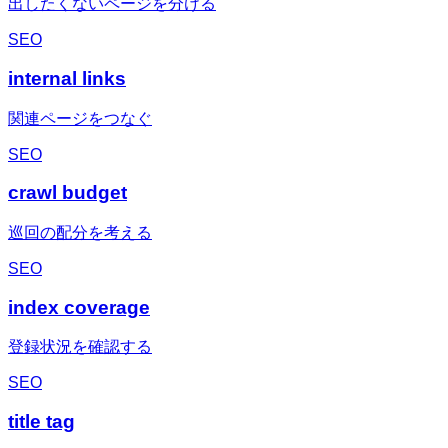
出したくないページを分ける
SEO
internal links
関連ページをつなぐ
SEO
crawl budget
巡回の配分を考える
SEO
index coverage
登録状況を確認する
SEO
title tag