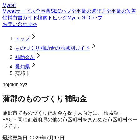
Mycat
Mycatサービス
全事業SEOハブ
全事業の選び方
全事業の改善
候補
白書
ガイド
検索トピック
Mycat SEOハブ
お問い合わせ
->
トップ
ものづくり補助金の地域別ガイド
補助金AI
愛知県
蒲郡市
hojokin.xyz
蒲郡のものづくり補助金
蒲郡市
で
ものづくり補助金
を探す人向けに、 検索語・
FAQ・同じ都道府県の他の市区町村をまとめた市区町村ペー
ジです。
最終更新日:
2026年7月17日