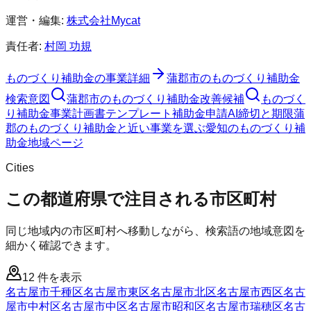
運営・編集:
株式会社Mycat
責任者:
村岡 功規
ものづくり補助金
の事業詳細
蒲郡市
の
ものづくり補助金
検索意図
蒲郡市
の
ものづくり補助金
改善候補
ものづく
り補助金
事業計画書テンプレート
補助金申請AI
締切と期限
蒲
郡のものづくり補助金と近い事業を選ぶ
愛知
の
ものづくり補
助金
地域ページ
Cities
この都道府県で注目される市区町村
同じ地域内の市区町村へ移動しながら、検索語の地域意図を
細かく確認できます。
12
件を表示
名古屋市千種区
名古屋市東区
名古屋市北区
名古屋市西区
名古
屋市中村区
名古屋市中区
名古屋市昭和区
名古屋市瑞穂区
名古