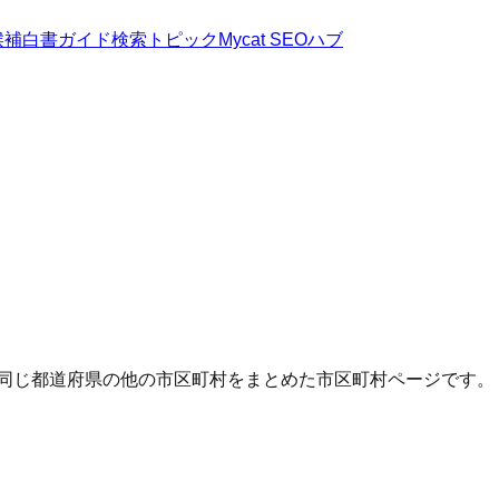
候補
白書
ガイド
検索トピック
Mycat SEOハブ
・同じ都道府県の他の市区町村をまとめた市区町村ページです。