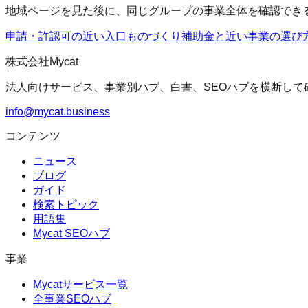
地域ページを見た後に、同じグループの事業全体を確認でき
申請・許認可の近い入口
ものづくり補助金
と近い事業の選び
株式会社Mycat
法人向けサービス、事業別ハブ、白書、SEOハブを横断して
info@mycat.business
コンテンツ
ニュース
ブログ
ガイド
検索トピック
用語集
Mycat SEOハブ
事業
Mycatサービス一覧
全事業SEOハブ