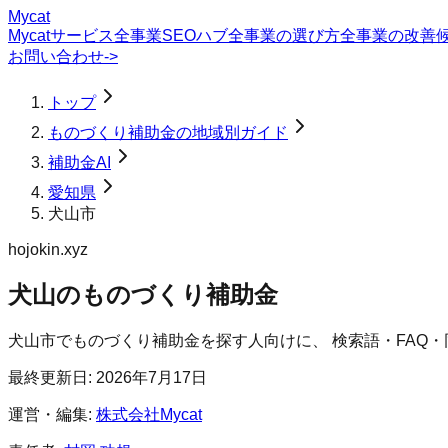
Mycat
Mycatサービス
全事業SEOハブ
全事業の選び方
全事業の改善
お問い合わせ
->
トップ
ものづくり補助金の地域別ガイド
補助金AI
愛知県
犬山市
hojokin.xyz
犬山のものづくり補助金
犬山市
で
ものづくり補助金
を探す人向けに、 検索語・FAQ
最終更新日:
2026年7月17日
運営・編集:
株式会社Mycat