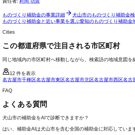
責任者:
村岡 功規
ものづくり補助金
の事業詳細
犬山市
の
ものづくり補助金
検
ものづくり補助金と近い事業を選ぶ
愛知
の
ものづくり補助金
Cities
この都道府県で注目される市区町村
同じ地域内の市区町村へ移動しながら、検索語の地域意図を
12
件を表示
名古屋市千種区
名古屋市東区
名古屋市北区
名古屋市西区
名古
FAQ
よくある質問
犬山市の補助金をAIで診断できますか？
はい、補助金AIは犬山市を含む全国の補助金に対応していま