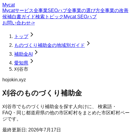
Mycat
Mycatサービス
全事業SEOハブ
全事業の選び方
全事業の改善
候補
白書
ガイド
検索トピック
Mycat SEOハブ
お問い合わせ
->
トップ
ものづくり補助金の地域別ガイド
補助金AI
愛知県
刈谷市
hojokin.xyz
刈谷のものづくり補助金
刈谷市
で
ものづくり補助金
を探す人向けに、 検索語・
FAQ・同じ都道府県の他の市区町村をまとめた市区町村ペー
ジです。
最終更新日:
2026年7月17日