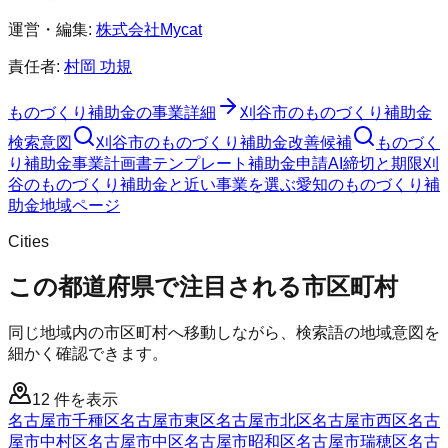
運営・編集:
株式会社Mycat
責任者:
村岡 功規
ものづくり補助金
の事業詳細
刈谷市
の
ものづくり補助金
検索意図
刈谷市
の
ものづくり補助金
改善候補
ものづく
り補助金
事業計画書テンプレート
補助金申請AI
締切と期限
刈
谷のものづくり補助金と近い事業を選ぶ
愛知
の
ものづくり補
助金
地域ページ
Cities
この都道府県で注目される市区町村
同じ地域内の市区町村へ移動しながら、検索語の地域意図を
細かく確認できます。
12
件を表示
名古屋市千種区
名古屋市東区
名古屋市北区
名古屋市西区
名古
屋市中村区
名古屋市中区
名古屋市昭和区
名古屋市瑞穂区
名古