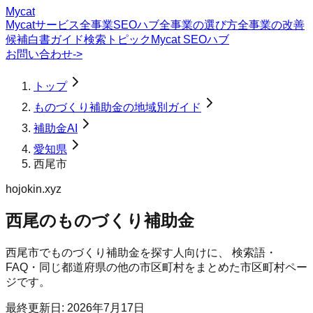
Mycat
Mycatサービス
全事業SEOハブ
全事業の選び方
全事業の改善
候補
白書
ガイド
検索トピック
Mycat SEOハブ
お問い合わせ
->
トップ
ものづくり補助金の地域別ガイド
補助金AI
愛知県
西尾市
hojokin.xyz
西尾のものづくり補助金
西尾市
で
ものづくり補助金
を探す人向けに、 検索語・
FAQ・同じ都道府県の他の市区町村をまとめた市区町村ペー
ジです。
最終更新日:
2026年7月17日