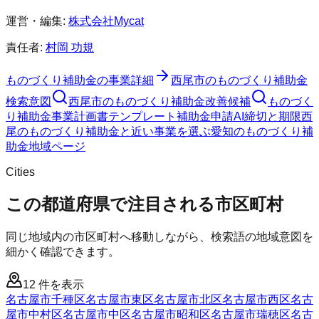
運営・編集:
株式会社Mycat
責任者:
村岡 功規
ものづくり補助金
の事業詳細
西尾市
の
ものづくり補助金
検索意図
西尾市
の
ものづくり補助金
改善候補
ものづく
り補助金
事業計画書テンプレート
補助金申請AI
締切と期限
西
尾のものづくり補助金と近い事業を選ぶ
愛知
の
ものづくり補
助金
地域ページ
Cities
この都道府県で注目される市区町村
同じ地域内の市区町村へ移動しながら、検索語の地域意図を
細かく確認できます。
12
件を表示
名古屋市千種区
名古屋市東区
名古屋市北区
名古屋市西区
名古
屋市中村区
名古屋市中区
名古屋市昭和区
名古屋市瑞穂区
名古