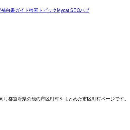
候補
白書
ガイド
検索トピック
Mycat SEOハブ
・同じ都道府県の他の市区町村をまとめた市区町村ページです。