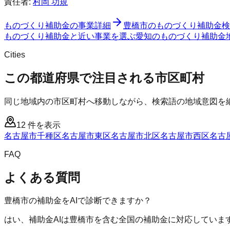
責任者:
村岡 功規
ものづくり補助金
の事業詳細
豊橋市
の
ものづくり補助金
検
ものづくり補助金と近い事業を選ぶ
愛知
の
ものづくり補助金
Cities
この都道府県で注目される市区町村
同じ地域内の市区町村へ移動しながら、検索語の地域意図を
12
件を表示
名古屋市千種区
名古屋市東区
名古屋市北区
名古屋市西区
名古
FAQ
よくある質問
豊橋市の補助金をAIで診断できますか？
はい、補助金AIは豊橋市を含む全国の補助金に対応していま