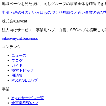
地域ページを見た後に、同じグループの事業全体を確認でき
申請・許認可の近い入口
ものづくり補助金
と近い事業の選び
株式会社Mycat
法人向けサービス、事業別ハブ、白書、SEOハブを横断して
info@mycat.business
コンテンツ
ニュース
ブログ
ガイド
検索トピック
用語集
Mycat SEOハブ
事業
Mycatサービス一覧
全事業SEOハブ