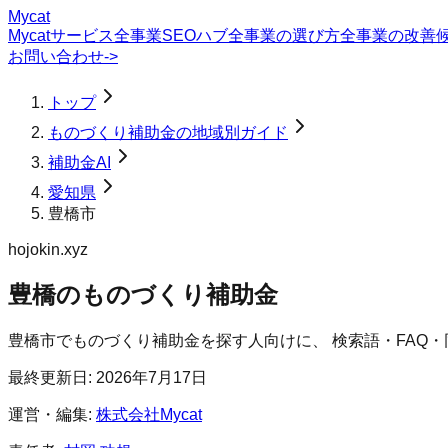
Mycat
Mycatサービス
全事業SEOハブ
全事業の選び方
全事業の改善
お問い合わせ
->
トップ
ものづくり補助金の地域別ガイド
補助金AI
愛知県
豊橋市
hojokin.xyz
豊橋のものづくり補助金
豊橋市
で
ものづくり補助金
を探す人向けに、 検索語・FAQ
最終更新日:
2026年7月17日
運営・編集:
株式会社Mycat