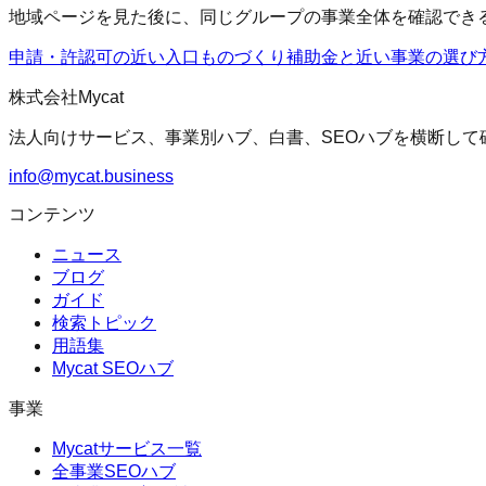
地域ページを見た後に、同じグループの事業全体を確認でき
申請・許認可の近い入口
ものづくり補助金
と近い事業の選び
株式会社Mycat
法人向けサービス、事業別ハブ、白書、SEOハブを横断して
info@mycat.business
コンテンツ
ニュース
ブログ
ガイド
検索トピック
用語集
Mycat SEOハブ
事業
Mycatサービス一覧
全事業SEOハブ