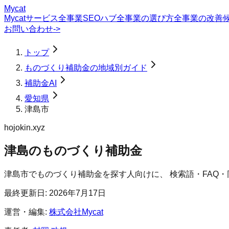
Mycat
Mycatサービス
全事業SEOハブ
全事業の選び方
全事業の改善
お問い合わせ
->
トップ
ものづくり補助金の地域別ガイド
補助金AI
愛知県
津島市
hojokin.xyz
津島のものづくり補助金
津島市
で
ものづくり補助金
を探す人向けに、 検索語・FAQ
最終更新日:
2026年7月17日
運営・編集:
株式会社Mycat