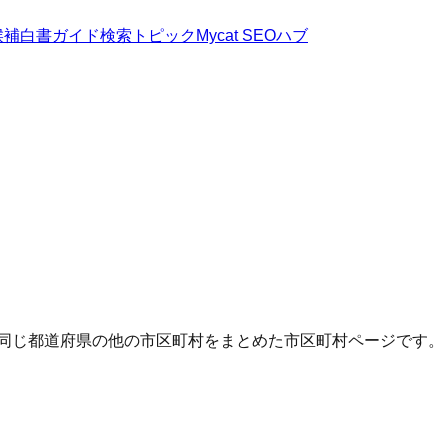
候補
白書
ガイド
検索トピック
Mycat SEOハブ
・同じ都道府県の他の市区町村をまとめた市区町村ページです。