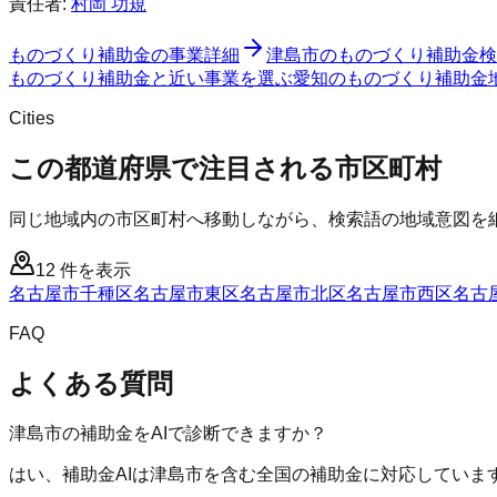
責任者:
村岡 功規
ものづくり補助金
の事業詳細
津島市
の
ものづくり補助金
検
ものづくり補助金と近い事業を選ぶ
愛知
の
ものづくり補助金
Cities
この都道府県で注目される市区町村
同じ地域内の市区町村へ移動しながら、検索語の地域意図を
12
件を表示
名古屋市千種区
名古屋市東区
名古屋市北区
名古屋市西区
名古
FAQ
よくある質問
津島市の補助金をAIで診断できますか？
はい、補助金AIは津島市を含む全国の補助金に対応していま