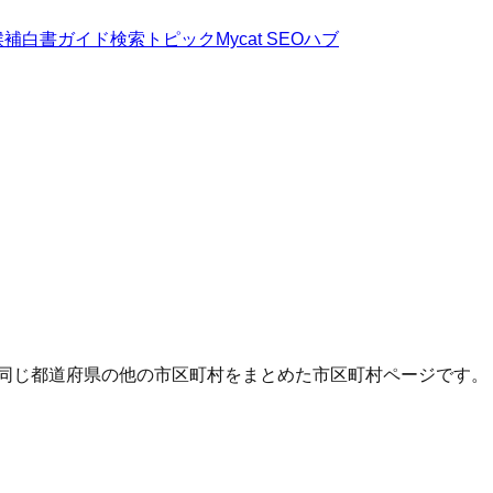
候補
白書
ガイド
検索トピック
Mycat SEOハブ
・同じ都道府県の他の市区町村をまとめた市区町村ページです。