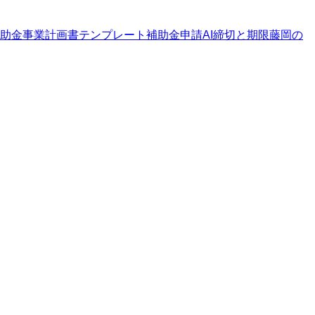
助金
事業計画書テンプレート
補助金申請AI
締切と期限
藤岡の