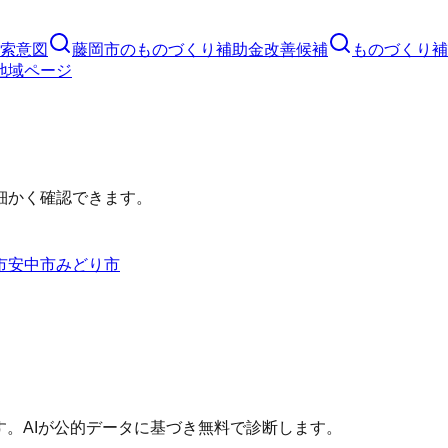
索意図
藤岡市
の
ものづくり補助金
改善候補
ものづくり補
地域ページ
細かく確認できます。
市
安中市
みどり市
す。AIが公的データに基づき無料で診断します。