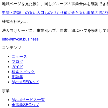
地域ページを見た後に、同じグループの事業全体を確認でき
申請・許認可の近い入口
ものづくり補助金
と近い事業の選び
株式会社Mycat
法人向けサービス、事業別ハブ、白書、SEOハブを横断して
info@mycat.business
コンテンツ
ニュース
ブログ
ガイド
検索トピック
用語集
Mycat SEOハブ
事業
Mycatサービス一覧
全事業SEOハブ