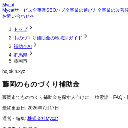
Mycat
Mycatサービス
全事業SEOハブ
全事業の選び方
全事業の改善
お問い合わせ
->
トップ
ものづくり補助金の地域別ガイド
補助金AI
群馬県
藤岡市
hojokin.xyz
藤岡のものづくり補助金
藤岡市
で
ものづくり補助金
を探す人向けに、 検索語・FAQ
最終更新日:
2026年7月17日
運営・編集:
株式会社Mycat