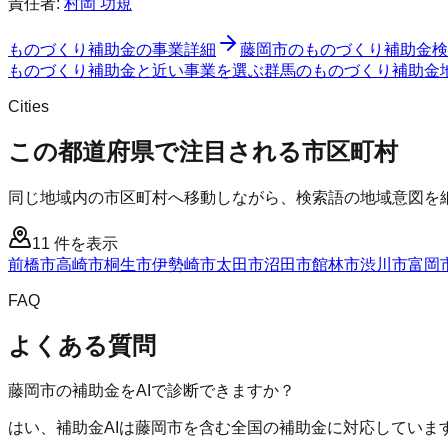
責任者:
村岡 功規
ものづくり補助金
の事業詳細
藤岡市
の
ものづくり補助金
検
ものづくり補助金と近い事業を選ぶ
群馬
の
ものづくり補助金
Cities
この都道府県で注目される市区町村
同じ地域内の市区町村へ移動しながら、検索語の地域意図を
11
件を表示
前橋市
高崎市
桐生市
伊勢崎市
太田市
沼田市
館林市
渋川市
富岡
FAQ
よくある質問
藤岡市の補助金をAIで診断できますか？
はい、補助金AIは藤岡市を含む全国の補助金に対応していま