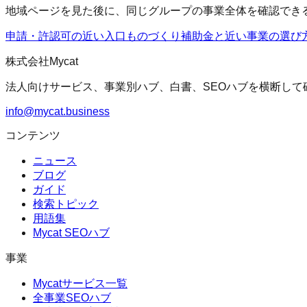
地域ページを見た後に、同じグループの事業全体を確認でき
申請・許認可の近い入口
ものづくり補助金
と近い事業の選び
株式会社Mycat
法人向けサービス、事業別ハブ、白書、SEOハブを横断して
info@mycat.business
コンテンツ
ニュース
ブログ
ガイド
検索トピック
用語集
Mycat SEOハブ
事業
Mycatサービス一覧
全事業SEOハブ