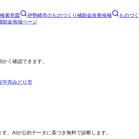
検索意図
伊勢崎市
の
ものづくり補助金
改善候補
ものづく
補助金
地域ページ
細かく確認できます。
安中市
みどり市
ます。AIが公的データに基づき無料で診断します。