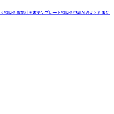
り補助金
事業計画書テンプレート
補助金申請AI
締切と期限
伊