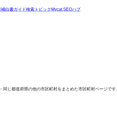
候補
白書
ガイド
検索トピック
Mycat SEOハブ
Q・同じ都道府県の他の市区町村をまとめた市区町村ページです