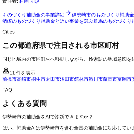
責任者:
村岡 功規
ものづくり補助金
の事業詳細
伊勢崎市
の
ものづくり補助金
勢崎のものづくり補助金と近い事業を選ぶ
群馬
の
ものづくり
Cities
この都道府県で注目される市区町村
同じ地域内の市区町村へ移動しながら、検索語の地域意図を
11
件を表示
前橋市
高崎市
桐生市
太田市
沼田市
館林市
渋川市
藤岡市
富岡市
FAQ
よくある質問
伊勢崎市の補助金をAIで診断できますか？
はい、補助金AIは伊勢崎市を含む全国の補助金に対応してい