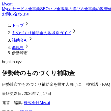
Mycat
Mycatサービス
全事業SEOハブ
全事業の選び方
全事業の改善
お問い合わせ
->
トップ
ものづくり補助金の地域別ガイド
補助金AI
群馬県
伊勢崎市
hojokin.xyz
伊勢崎のものづくり補助金
伊勢崎市
で
ものづくり補助金
を探す人向けに、 検索語・FA
最終更新日:
2026年7月17日
運営・編集:
株式会社Mycat