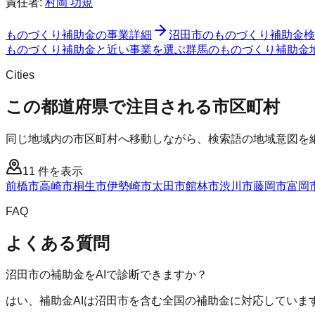
責任者:
村岡 功規
ものづくり補助金
の事業詳細
沼田市
の
ものづくり補助金
検
ものづくり補助金と近い事業を選ぶ
群馬
の
ものづくり補助金
Cities
この都道府県で注目される市区町村
同じ地域内の市区町村へ移動しながら、検索語の地域意図を
11
件を表示
前橋市
高崎市
桐生市
伊勢崎市
太田市
館林市
渋川市
藤岡市
富岡
FAQ
よくある質問
沼田市の補助金をAIで診断できますか？
はい、補助金AIは沼田市を含む全国の補助金に対応していま