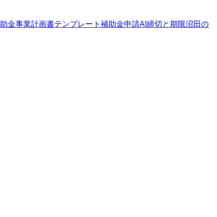
助金
事業計画書テンプレート
補助金申請AI
締切と期限
沼田の