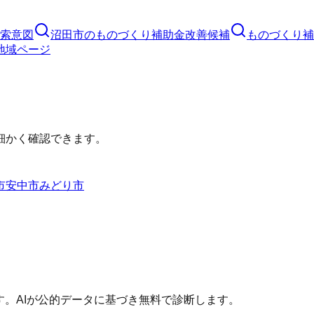
索意図
沼田市
の
ものづくり補助金
改善候補
ものづくり補
地域ページ
細かく確認できます。
市
安中市
みどり市
す。AIが公的データに基づき無料で診断します。