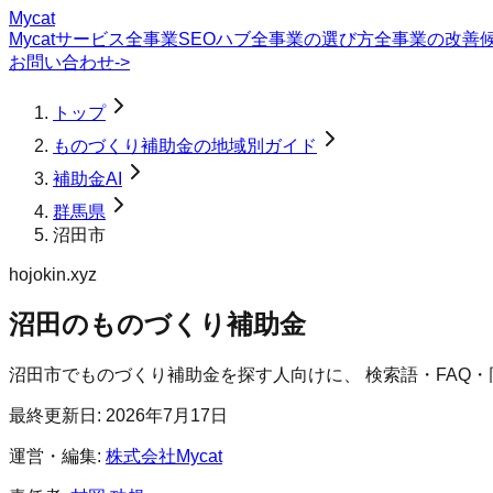
Mycat
Mycatサービス
全事業SEOハブ
全事業の選び方
全事業の改善
お問い合わせ
->
トップ
ものづくり補助金の地域別ガイド
補助金AI
群馬県
沼田市
hojokin.xyz
沼田のものづくり補助金
沼田市
で
ものづくり補助金
を探す人向けに、 検索語・FAQ
最終更新日:
2026年7月17日
運営・編集:
株式会社Mycat