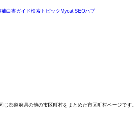
候補
白書
ガイド
検索トピック
Mycat SEOハブ
・同じ都道府県の他の市区町村をまとめた市区町村ページです。