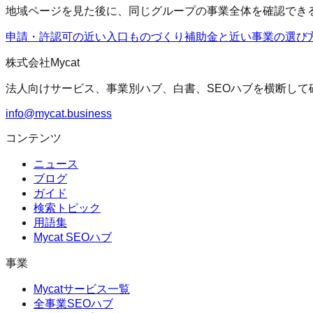
地域ページを見た後に、同じグループの事業全体を確認でき
申請・許認可の近い入口
ものづくり補助金
と近い事業の選び
株式会社Mycat
法人向けサービス、事業別ハブ、白書、SEOハブを横断して
info@mycat.business
コンテンツ
ニュース
ブログ
ガイド
検索トピック
用語集
Mycat SEOハブ
事業
Mycatサービス一覧
全事業SEOハブ