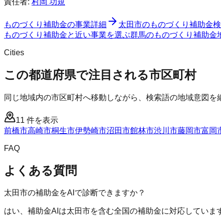
責任者:
村岡 功規
ものづくり補助金
の事業詳細
太田市
の
ものづくり補助金
検
ものづくり補助金と近い事業を選ぶ
群馬
の
ものづくり補助金
Cities
この都道府県で注目される市区町村
同じ地域内の市区町村へ移動しながら、検索語の地域意図を
11
件を表示
前橋市
高崎市
桐生市
伊勢崎市
沼田市
館林市
渋川市
藤岡市
富岡
FAQ
よくある質問
太田市の補助金をAIで診断できますか？
はい、補助金AIは太田市を含む全国の補助金に対応していま