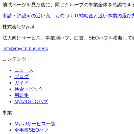
地域ページを見た後に、同じグループの事業全体を確認でき
申請・許認可の近い入口
ものづくり補助金
と近い事業の選び
株式会社Mycat
法人向けサービス、事業別ハブ、白書、SEOハブを横断して
info@mycat.business
コンテンツ
ニュース
ブログ
ガイド
検索トピック
用語集
Mycat SEOハブ
事業
Mycatサービス一覧
全事業SEOハブ