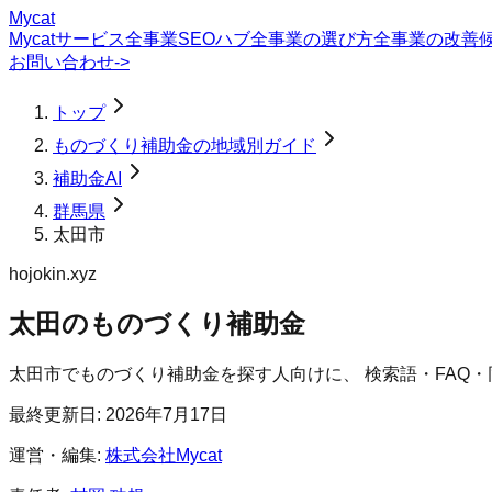
Mycat
Mycatサービス
全事業SEOハブ
全事業の選び方
全事業の改善
お問い合わせ
->
トップ
ものづくり補助金の地域別ガイド
補助金AI
群馬県
太田市
hojokin.xyz
太田のものづくり補助金
太田市
で
ものづくり補助金
を探す人向けに、 検索語・FAQ
最終更新日:
2026年7月17日
運営・編集:
株式会社Mycat