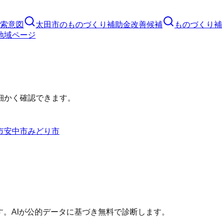
索意図
太田市
の
ものづくり補助金
改善候補
ものづくり補
地域ページ
細かく確認できます。
市
安中市
みどり市
す。AIが公的データに基づき無料で診断します。