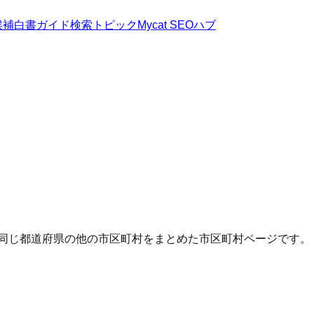
候補
白書
ガイド
検索トピック
Mycat SEOハブ
・同じ都道府県の他の市区町村をまとめた市区町村ページです。