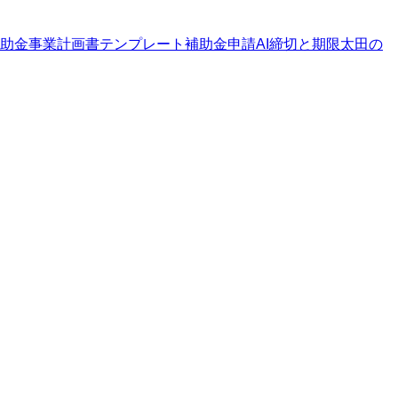
助金
事業計画書テンプレート
補助金申請AI
締切と期限
太田の