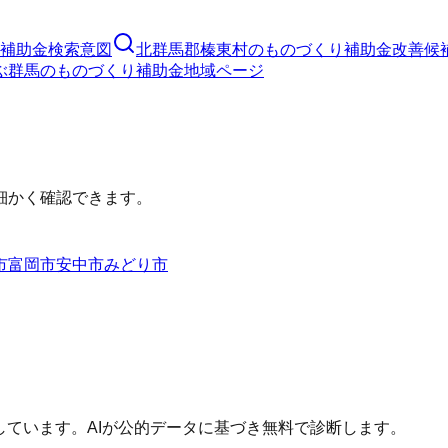
補助金
検索意図
北群馬郡榛東村
の
ものづくり補助金
改善候
ぶ
群馬
の
ものづくり補助金
地域ページ
細かく確認できます。
市
富岡市
安中市
みどり市
しています。AIが公的データに基づき無料で診断します。