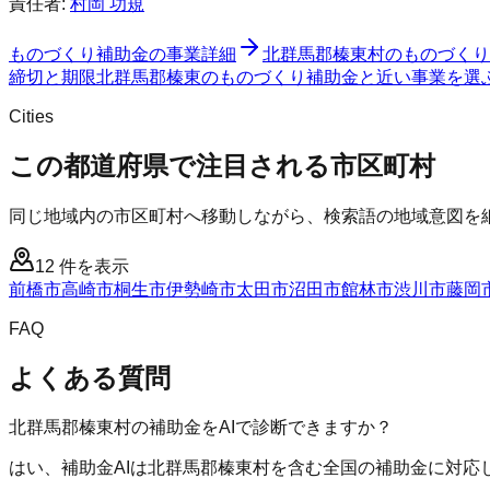
責任者:
村岡 功規
ものづくり補助金
の事業詳細
北群馬郡榛東村
の
ものづくり
締切と期限
北群馬郡榛東のものづくり補助金と近い事業を選
Cities
この都道府県で注目される市区町村
同じ地域内の市区町村へ移動しながら、検索語の地域意図を
12
件を表示
前橋市
高崎市
桐生市
伊勢崎市
太田市
沼田市
館林市
渋川市
藤岡
FAQ
よくある質問
北群馬郡榛東村の補助金をAIで診断できますか？
はい、補助金AIは北群馬郡榛東村を含む全国の補助金に対応