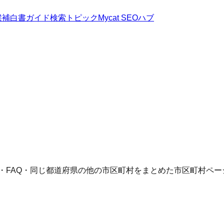
候補
白書
ガイド
検索トピック
Mycat SEOハブ
語・FAQ・同じ都道府県の他の市区町村をまとめた市区町村ペー