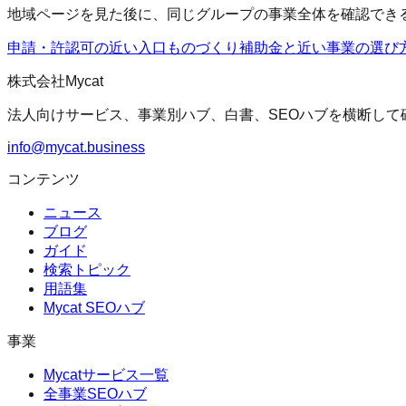
地域ページを見た後に、同じグループの事業全体を確認でき
申請・許認可の近い入口
ものづくり補助金
と近い事業の選び
株式会社Mycat
法人向けサービス、事業別ハブ、白書、SEOハブを横断して
info@mycat.business
コンテンツ
ニュース
ブログ
ガイド
検索トピック
用語集
Mycat SEOハブ
事業
Mycatサービス一覧
全事業SEOハブ