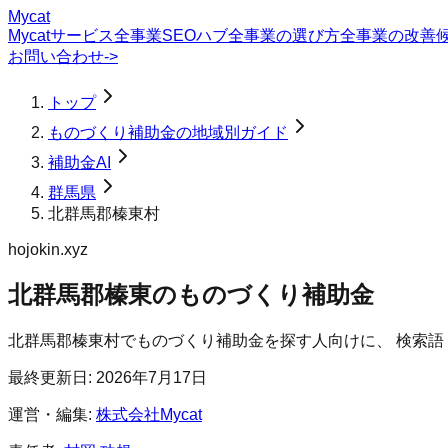
Mycat
Mycatサービス
全事業SEOハブ
全事業の選び方
全事業の改善
お問い合わせ
->
トップ
ものづくり補助金の地域別ガイド
補助金AI
群馬県
北群馬郡榛東村
hojokin.xyz
北群馬郡榛東のものづくり補助金
北群馬郡榛東村
で
ものづくり補助金
を探す人向けに、 検索
最終更新日:
2026年7月17日
運営・編集:
株式会社Mycat