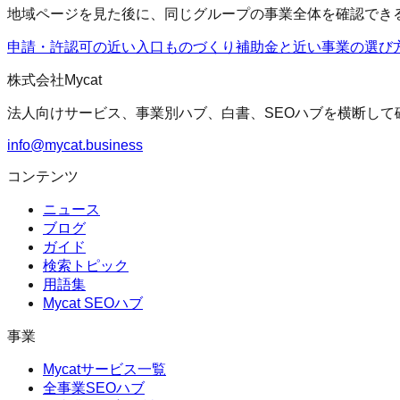
地域ページを見た後に、同じグループの事業全体を確認でき
申請・許認可の近い入口
ものづくり補助金
と近い事業の選び
株式会社Mycat
法人向けサービス、事業別ハブ、白書、SEOハブを横断して
info@mycat.business
コンテンツ
ニュース
ブログ
ガイド
検索トピック
用語集
Mycat SEOハブ
事業
Mycatサービス一覧
全事業SEOハブ