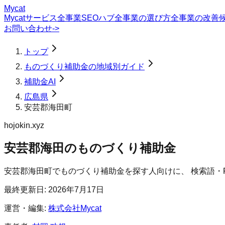
Mycat
Mycatサービス
全事業SEOハブ
全事業の選び方
全事業の改善
お問い合わせ
->
トップ
ものづくり補助金の地域別ガイド
補助金AI
広島県
安芸郡海田町
hojokin.xyz
安芸郡海田のものづくり補助金
安芸郡海田町
で
ものづくり補助金
を探す人向けに、 検索語・
最終更新日:
2026年7月17日
運営・編集:
株式会社Mycat