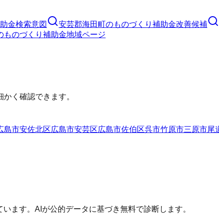
助金
検索意図
安芸郡海田町
の
ものづくり補助金
改善候補
の
ものづくり補助金
地域ページ
細かく確認できます。
広島市安佐北区
広島市安芸区
広島市佐伯区
呉市
竹原市
三原市
尾
ています。AIが公的データに基づき無料で診断します。