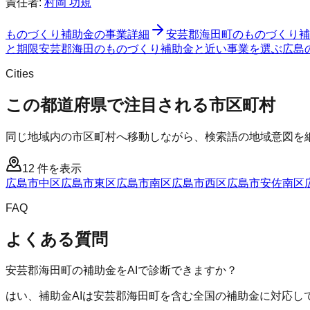
責任者:
村岡 功規
ものづくり補助金
の事業詳細
安芸郡海田町
の
ものづくり補
と期限
安芸郡海田のものづくり補助金と近い事業を選ぶ
広島
Cities
この都道府県で注目される市区町村
同じ地域内の市区町村へ移動しながら、検索語の地域意図を
12
件を表示
広島市中区
広島市東区
広島市南区
広島市西区
広島市安佐南区
FAQ
よくある質問
安芸郡海田町の補助金をAIで診断できますか？
はい、補助金AIは安芸郡海田町を含む全国の補助金に対応し