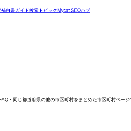
候補
白書
ガイド
検索トピック
Mycat SEOハブ
FAQ・同じ都道府県の他の市区町村をまとめた市区町村ページ