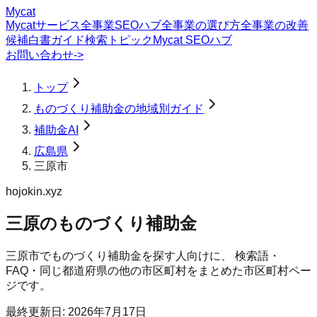
Mycat
Mycatサービス
全事業SEOハブ
全事業の選び方
全事業の改善
候補
白書
ガイド
検索トピック
Mycat SEOハブ
お問い合わせ
->
トップ
ものづくり補助金の地域別ガイド
補助金AI
広島県
三原市
hojokin.xyz
三原のものづくり補助金
三原市
で
ものづくり補助金
を探す人向けに、 検索語・
FAQ・同じ都道府県の他の市区町村をまとめた市区町村ペー
ジです。
最終更新日:
2026年7月17日