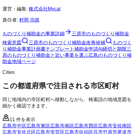
運営・編集:
株式会社Mycat
責任者:
村岡 功規
ものづくり補助金
の事業詳細
三原市
の
ものづくり補助金
検索意図
三原市
の
ものづくり補助金
改善候補
ものづく
り補助金
事業計画書テンプレート
補助金申請AI
締切と期限
三
原のものづくり補助金と近い事業を選ぶ
広島
の
ものづくり補
助金
地域ページ
Cities
この都道府県で注目される市区町村
同じ地域内の市区町村へ移動しながら、検索語の地域意図を
細かく確認できます。
11
件を表示
広島市中区
広島市東区
広島市南区
広島市西区
広島市安佐南区
広島市安佐北区
広島市安芸区
広島市佐伯区
呉市
竹原市
尾道市