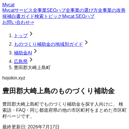
Mycat
Mycatサービス
全事業SEOハブ
全事業の選び方
全事業の改善
候補
白書
ガイド
検索トピック
Mycat SEOハブ
お問い合わせ
->
トップ
ものづくり補助金の地域別ガイド
補助金AI
広島県
豊田郡大崎上島町
hojokin.xyz
豊田郡大崎上島のものづくり補助金
豊田郡大崎上島町
で
ものづくり補助金
を探す人向けに、 検
索語・FAQ・同じ都道府県の他の市区町村をまとめた市区町
村ページです。
最終更新日:
2026年7月17日