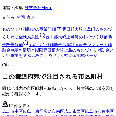
運営・編集:
株式会社Mycat
責任者:
村岡 功規
ものづくり補助金
の事業詳細
豊田郡大崎上島町
の
ものづ
くり補助金
検索意図
豊田郡大崎上島町
の
ものづくり補助
金
改善候補
ものづくり補助金
事業計画書テンプレート
補
助金申請AI
締切と期限
豊田郡大崎上島のものづくり補助金と
近い事業を選ぶ
広島
の
ものづくり補助金
地域ページ
Cities
この都道府県で注目される市区町村
同じ地域内の市区町村へ移動しながら、検索語の地域意図を
細かく確認できます。
12
件を表示
広島市中区
広島市東区
広島市南区
広島市西区
広島市安佐南区