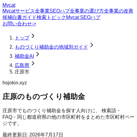
Mycat
Mycatサービス
全事業SEOハブ
全事業の選び方
全事業の改善
候補
白書
ガイド
検索トピック
Mycat SEOハブ
お問い合わせ
->
トップ
ものづくり補助金の地域別ガイド
補助金AI
広島県
庄原市
hojokin.xyz
庄原のものづくり補助金
庄原市
で
ものづくり補助金
を探す人向けに、 検索語・
FAQ・同じ都道府県の他の市区町村をまとめた市区町村ペー
ジです。
最終更新日:
2026年7月17日