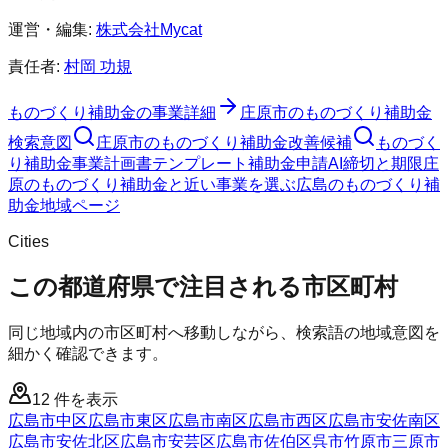
運営・編集:
株式会社Mycat
責任者:
村岡 功規
ものづくり補助金
の事業詳細
庄原市
の
ものづくり補助金
検索意図
庄原市
の
ものづくり補助金
改善候補
ものづく
り補助金
事業計画書テンプレート
補助金申請AI
締切と期限
庄
原のものづくり補助金と近い事業を選ぶ
広島
の
ものづくり補
助金
地域ページ
Cities
この都道府県で注目される市区町村
同じ地域内の市区町村へ移動しながら、検索語の地域意図を
細かく確認できます。
12
件を表示
広島市中区
広島市東区
広島市南区
広島市西区
広島市安佐南区
広島市安佐北区
広島市安芸区
広島市佐伯区
呉市
竹原市
三原市