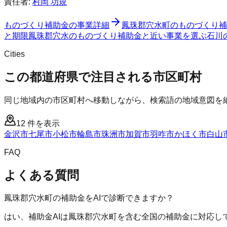
責任者:
村岡 功規
ものづくり補助金
の事業詳細
鳳珠郡穴水町
の
ものづくり補
と期限
鳳珠郡穴水のものづくり補助金と近い事業を選ぶ
石川
Cities
この都道府県で注目される市区町村
同じ地域内の市区町村へ移動しながら、検索語の地域意図を
12
件を表示
金沢市
七尾市
小松市
輪島市
珠洲市
加賀市
羽咋市
かほく市
白山
FAQ
よくある質問
鳳珠郡穴水町の補助金をAIで診断できますか？
はい、補助金AIは鳳珠郡穴水町を含む全国の補助金に対応し