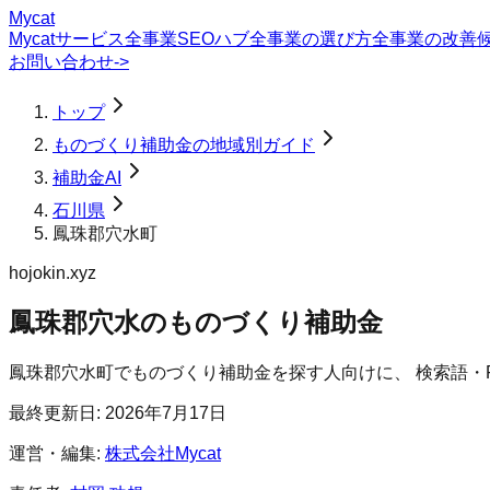
Mycat
Mycatサービス
全事業SEOハブ
全事業の選び方
全事業の改善
お問い合わせ
->
トップ
ものづくり補助金の地域別ガイド
補助金AI
石川県
鳳珠郡穴水町
hojokin.xyz
鳳珠郡穴水のものづくり補助金
鳳珠郡穴水町
で
ものづくり補助金
を探す人向けに、 検索語・
最終更新日:
2026年7月17日
運営・編集:
株式会社Mycat