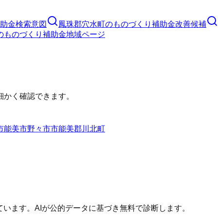
助金
検索意図
鳳珠郡穴水町
の
ものづくり補助金
改善候補
の
ものづくり補助金
地域ページ
細かく確認できます。
市
能美市
野々市市
能美郡川北町
ています。AIが公的データに基づき無料で診断します。