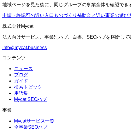
地域ページを見た後に、同じグループの事業全体を確認でき
申請・許認可の近い入口
ものづくり補助金
と近い事業の選び
株式会社Mycat
法人向けサービス、事業別ハブ、白書、SEOハブを横断して
info@mycat.business
コンテンツ
ニュース
ブログ
ガイド
検索トピック
用語集
Mycat SEOハブ
事業
Mycatサービス一覧
全事業SEOハブ