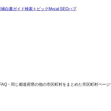
候補
白書
ガイド
検索トピック
Mycat SEOハブ
FAQ・同じ都道府県の他の市区町村をまとめた市区町村ページ