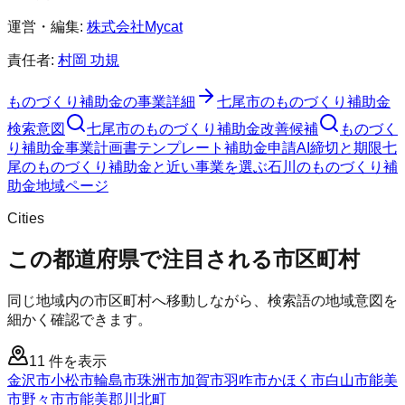
運営・編集:
株式会社Mycat
責任者:
村岡 功規
ものづくり補助金
の事業詳細
七尾市
の
ものづくり補助金
検索意図
七尾市
の
ものづくり補助金
改善候補
ものづく
り補助金
事業計画書テンプレート
補助金申請AI
締切と期限
七
尾のものづくり補助金と近い事業を選ぶ
石川
の
ものづくり補
助金
地域ページ
Cities
この都道府県で注目される市区町村
同じ地域内の市区町村へ移動しながら、検索語の地域意図を
細かく確認できます。
11
件を表示
金沢市
小松市
輪島市
珠洲市
加賀市
羽咋市
かほく市
白山市
能美
市
野々市市
能美郡川北町