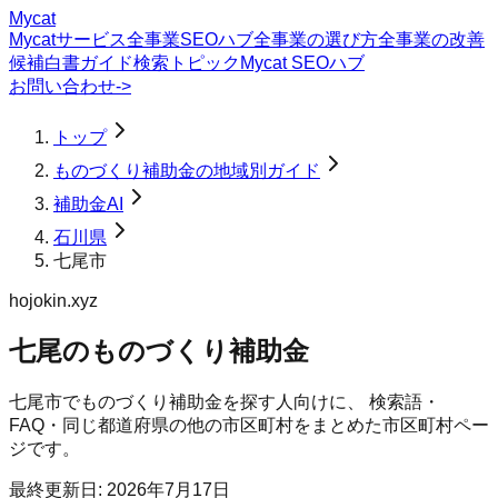
Mycat
Mycatサービス
全事業SEOハブ
全事業の選び方
全事業の改善
候補
白書
ガイド
検索トピック
Mycat SEOハブ
お問い合わせ
->
トップ
ものづくり補助金の地域別ガイド
補助金AI
石川県
七尾市
hojokin.xyz
七尾のものづくり補助金
七尾市
で
ものづくり補助金
を探す人向けに、 検索語・
FAQ・同じ都道府県の他の市区町村をまとめた市区町村ペー
ジです。
最終更新日:
2026年7月17日