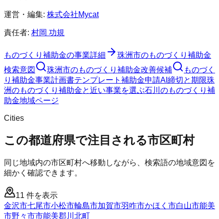
運営・編集:
株式会社Mycat
責任者:
村岡 功規
ものづくり補助金
の事業詳細
珠洲市
の
ものづくり補助金
検索意図
珠洲市
の
ものづくり補助金
改善候補
ものづく
り補助金
事業計画書テンプレート
補助金申請AI
締切と期限
珠
洲のものづくり補助金と近い事業を選ぶ
石川
の
ものづくり補
助金
地域ページ
Cities
この都道府県で注目される市区町村
同じ地域内の市区町村へ移動しながら、検索語の地域意図を
細かく確認できます。
11
件を表示
金沢市
七尾市
小松市
輪島市
加賀市
羽咋市
かほく市
白山市
能美
市
野々市市
能美郡川北町