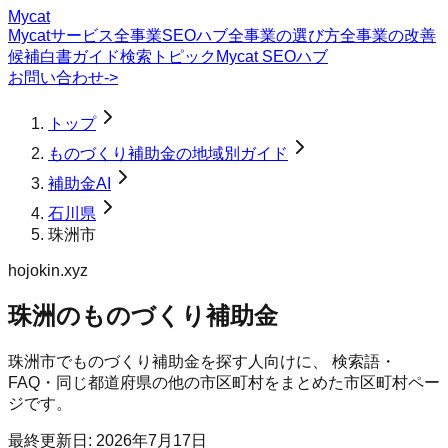
Mycat
Mycatサービス
全事業SEOハブ
全事業の選び方
全事業の改善
候補
白書
ガイド
検索トピック
Mycat SEOハブ
お問い合わせ
->
トップ
ものづくり補助金の地域別ガイド
補助金AI
石川県
珠洲市
hojokin.xyz
珠洲のものづくり補助金
珠洲市
で
ものづくり補助金
を探す人向けに、 検索語・
FAQ・同じ都道府県の他の市区町村をまとめた市区町村ペー
ジです。
最終更新日:
2026年7月17日