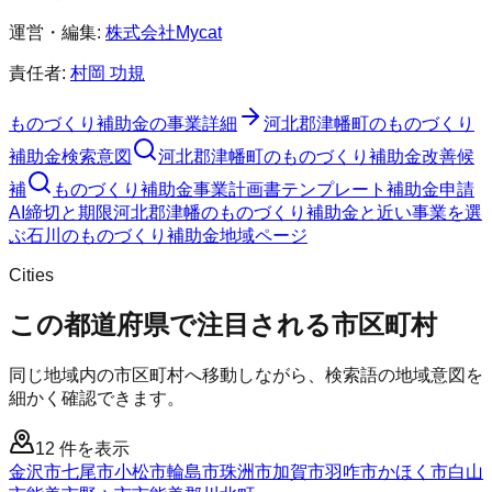
運営・編集:
株式会社Mycat
責任者:
村岡 功規
ものづくり補助金
の事業詳細
河北郡津幡町
の
ものづくり
補助金
検索意図
河北郡津幡町
の
ものづくり補助金
改善候
補
ものづくり補助金
事業計画書テンプレート
補助金申請
AI
締切と期限
河北郡津幡のものづくり補助金と近い事業を選
ぶ
石川
の
ものづくり補助金
地域ページ
Cities
この都道府県で注目される市区町村
同じ地域内の市区町村へ移動しながら、検索語の地域意図を
細かく確認できます。
12
件を表示
金沢市
七尾市
小松市
輪島市
珠洲市
加賀市
羽咋市
かほく市
白山