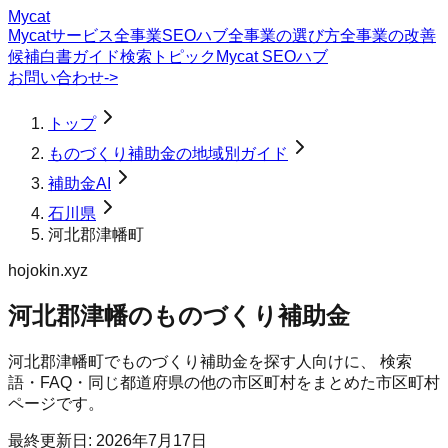
Mycat
Mycatサービス
全事業SEOハブ
全事業の選び方
全事業の改善
候補
白書
ガイド
検索トピック
Mycat SEOハブ
お問い合わせ
->
トップ
ものづくり補助金の地域別ガイド
補助金AI
石川県
河北郡津幡町
hojokin.xyz
河北郡津幡のものづくり補助金
河北郡津幡町
で
ものづくり補助金
を探す人向けに、 検索
語・FAQ・同じ都道府県の他の市区町村をまとめた市区町村
ページです。
最終更新日:
2026年7月17日