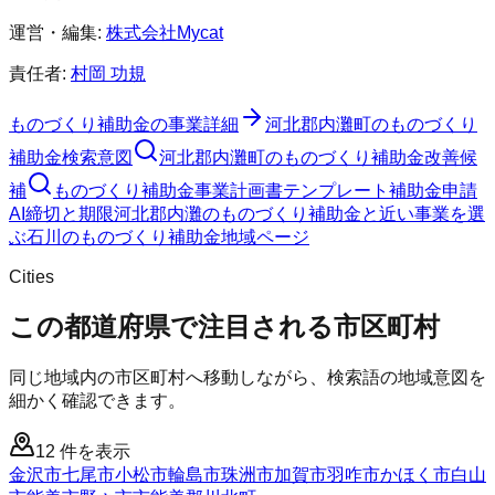
運営・編集:
株式会社Mycat
責任者:
村岡 功規
ものづくり補助金
の事業詳細
河北郡内灘町
の
ものづくり
補助金
検索意図
河北郡内灘町
の
ものづくり補助金
改善候
補
ものづくり補助金
事業計画書テンプレート
補助金申請
AI
締切と期限
河北郡内灘のものづくり補助金と近い事業を選
ぶ
石川
の
ものづくり補助金
地域ページ
Cities
この都道府県で注目される市区町村
同じ地域内の市区町村へ移動しながら、検索語の地域意図を
細かく確認できます。
12
件を表示
金沢市
七尾市
小松市
輪島市
珠洲市
加賀市
羽咋市
かほく市
白山