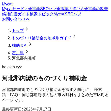
Mycat
Mycatサービス
全事業SEOハブ
全事業の選び方
全事業の改善
候補
白書
ガイド
検索トピック
Mycat SEOハブ
お問い合わせ
->
トップ
ものづくり補助金の地域別ガイド
補助金AI
石川県
河北郡内灘町
hojokin.xyz
河北郡内灘のものづくり補助金
河北郡内灘町
で
ものづくり補助金
を探す人向けに、 検索
語・FAQ・同じ都道府県の他の市区町村をまとめた市区町村
ページです。
最終更新日:
2026年7月17日