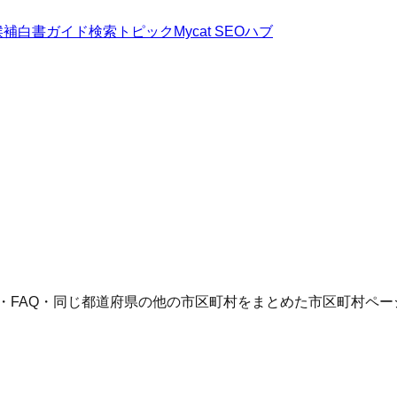
候補
白書
ガイド
検索トピック
Mycat SEOハブ
語・FAQ・同じ都道府県の他の市区町村をまとめた市区町村ペー