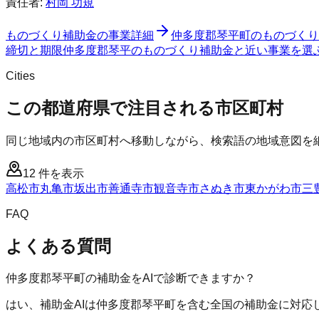
責任者:
村岡 功規
ものづくり補助金
の事業詳細
仲多度郡琴平町
の
ものづくり
締切と期限
仲多度郡琴平のものづくり補助金と近い事業を選
Cities
この都道府県で注目される市区町村
同じ地域内の市区町村へ移動しながら、検索語の地域意図を
12
件を表示
高松市
丸亀市
坂出市
善通寺市
観音寺市
さぬき市
東かがわ市
三
FAQ
よくある質問
仲多度郡琴平町の補助金をAIで診断できますか？
はい、補助金AIは仲多度郡琴平町を含む全国の補助金に対応