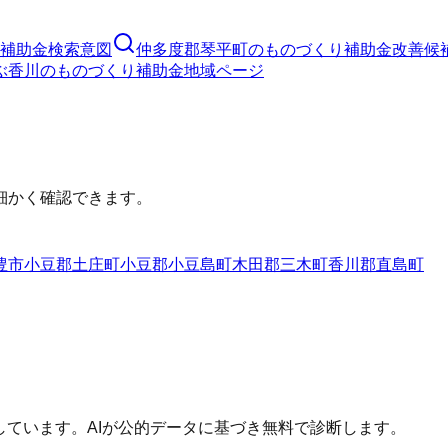
補助金
検索意図
仲多度郡琴平町
の
ものづくり補助金
改善候
ぶ
香川
の
ものづくり補助金
地域ページ
細かく確認できます。
豊市
小豆郡土庄町
小豆郡小豆島町
木田郡三木町
香川郡直島町
しています。AIが公的データに基づき無料で診断します。