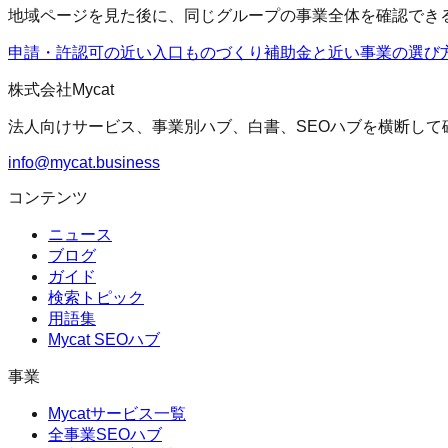
地域ページを見た後に、同じグループの事業全体を確認でき
申請・許認可の近い入口
ものづくり補助金
と近い事業の選び
株式会社Mycat
法人向けサービス、事業別ハブ、白書、SEOハブを横断して
info@mycat.business
コンテンツ
ニュース
ブログ
ガイド
検索トピック
用語集
Mycat SEOハブ
事業
Mycatサービス一覧
全事業SEOハブ