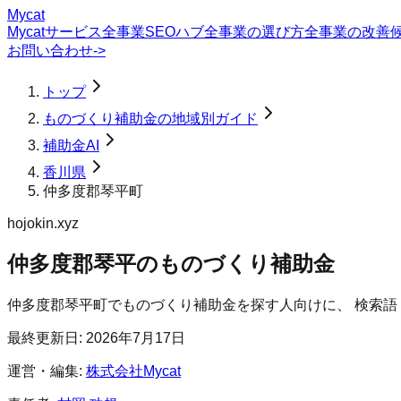
Mycat
Mycatサービス
全事業SEOハブ
全事業の選び方
全事業の改善
お問い合わせ
->
トップ
ものづくり補助金の地域別ガイド
補助金AI
香川県
仲多度郡琴平町
hojokin.xyz
仲多度郡琴平のものづくり補助金
仲多度郡琴平町
で
ものづくり補助金
を探す人向けに、 検索
最終更新日:
2026年7月17日
運営・編集:
株式会社Mycat