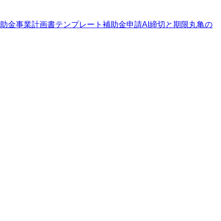
助金
事業計画書テンプレート
補助金申請AI
締切と期限
丸亀の