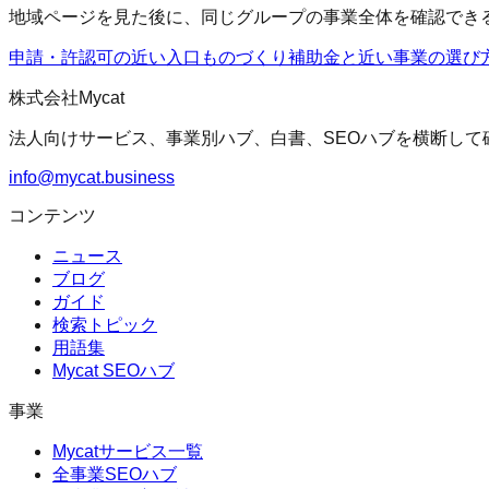
地域ページを見た後に、同じグループの事業全体を確認でき
申請・許認可の近い入口
ものづくり補助金
と近い事業の選び
株式会社Mycat
法人向けサービス、事業別ハブ、白書、SEOハブを横断して
info@mycat.business
コンテンツ
ニュース
ブログ
ガイド
検索トピック
用語集
Mycat SEOハブ
事業
Mycatサービス一覧
全事業SEOハブ