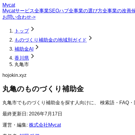
Mycat
Mycatサービス
全事業SEOハブ
全事業の選び方
全事業の改善
お問い合わせ
->
トップ
ものづくり補助金の地域別ガイド
補助金AI
香川県
丸亀市
hojokin.xyz
丸亀のものづくり補助金
丸亀市
で
ものづくり補助金
を探す人向けに、 検索語・FAQ
最終更新日:
2026年7月17日
運営・編集:
株式会社Mycat