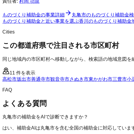
責任者:
村岡 功規
ものづくり補助金
の事業詳細
丸亀市
の
ものづくり補助金
検
ものづくり補助金と近い事業を選ぶ
香川
の
ものづくり補助金
Cities
この都道府県で注目される市区町村
同じ地域内の市区町村へ移動しながら、検索語の地域意図を
11
件を表示
高松市
坂出市
善通寺市
観音寺市
さぬき市
東かがわ市
三豊市
小
FAQ
よくある質問
丸亀市の補助金をAIで診断できますか？
はい、補助金AIは丸亀市を含む全国の補助金に対応していま