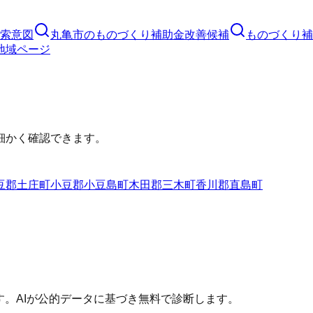
索意図
丸亀市
の
ものづくり補助金
改善候補
ものづくり補
地域ページ
細かく確認できます。
豆郡土庄町
小豆郡小豆島町
木田郡三木町
香川郡直島町
す。AIが公的データに基づき無料で診断します。