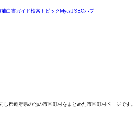
候補
白書
ガイド
検索トピック
Mycat SEOハブ
・同じ都道府県の他の市区町村をまとめた市区町村ページです。