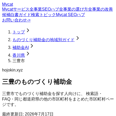
Mycat
Mycatサービス
全事業SEOハブ
全事業の選び方
全事業の改善
候補
白書
ガイド
検索トピック
Mycat SEOハブ
お問い合わせ
->
トップ
ものづくり補助金の地域別ガイド
補助金AI
香川県
三豊市
hojokin.xyz
三豊のものづくり補助金
三豊市
で
ものづくり補助金
を探す人向けに、 検索語・
FAQ・同じ都道府県の他の市区町村をまとめた市区町村ペー
ジです。
最終更新日:
2026年7月17日