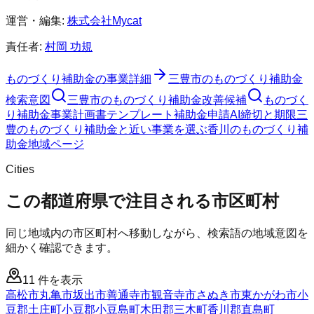
運営・編集:
株式会社Mycat
責任者:
村岡 功規
ものづくり補助金
の事業詳細
三豊市
の
ものづくり補助金
検索意図
三豊市
の
ものづくり補助金
改善候補
ものづく
り補助金
事業計画書テンプレート
補助金申請AI
締切と期限
三
豊のものづくり補助金と近い事業を選ぶ
香川
の
ものづくり補
助金
地域ページ
Cities
この都道府県で注目される市区町村
同じ地域内の市区町村へ移動しながら、検索語の地域意図を
細かく確認できます。
11
件を表示
高松市
丸亀市
坂出市
善通寺市
観音寺市
さぬき市
東かがわ市
小
豆郡土庄町
小豆郡小豆島町
木田郡三木町
香川郡直島町