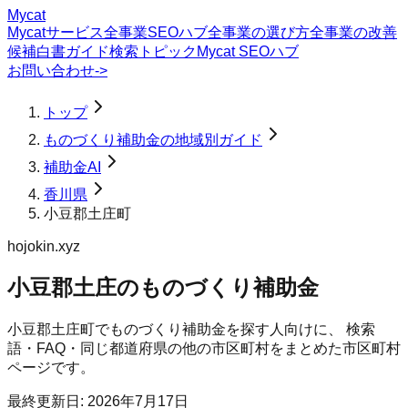
Mycat
Mycatサービス
全事業SEOハブ
全事業の選び方
全事業の改善
候補
白書
ガイド
検索トピック
Mycat SEOハブ
お問い合わせ
->
トップ
ものづくり補助金の地域別ガイド
補助金AI
香川県
小豆郡土庄町
hojokin.xyz
小豆郡土庄のものづくり補助金
小豆郡土庄町
で
ものづくり補助金
を探す人向けに、 検索
語・FAQ・同じ都道府県の他の市区町村をまとめた市区町村
ページです。
最終更新日:
2026年7月17日