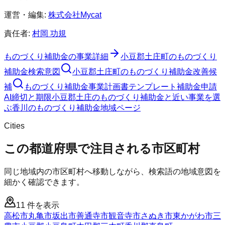
運営・編集:
株式会社Mycat
責任者:
村岡 功規
ものづくり補助金
の事業詳細
小豆郡土庄町
の
ものづくり
補助金
検索意図
小豆郡土庄町
の
ものづくり補助金
改善候
補
ものづくり補助金
事業計画書テンプレート
補助金申請
AI
締切と期限
小豆郡土庄のものづくり補助金と近い事業を選
ぶ
香川
の
ものづくり補助金
地域ページ
Cities
この都道府県で注目される市区町村
同じ地域内の市区町村へ移動しながら、検索語の地域意図を
細かく確認できます。
11
件を表示
高松市
丸亀市
坂出市
善通寺市
観音寺市
さぬき市
東かがわ市
三