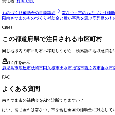
責任者:
村岡 功規
ものづくり補助金
の事業詳細
南さつま市
の
ものづくり補助
限
南さつまのものづくり補助金と近い事業を選ぶ
鹿児島
の
も
Cities
この都道府県で注目される市区町村
同じ地域内の市区町村へ移動しながら、検索語の地域意図を
12
件を表示
鹿児島市
鹿屋市
枕崎市
阿久根市
出水市
指宿市
西之表市
垂水市
FAQ
よくある質問
南さつま市の補助金をAIで診断できますか？
はい、補助金AIは南さつま市を含む全国の補助金に対応して