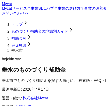
Mycat
Mycatサービス
全事業SEOハブ
全事業の選び方
全事業の改善
お問い合わせ
->
トップ
ものづくり補助金の地域別ガイド
補助金AI
鹿児島県
垂水市
hojokin.xyz
垂水のものづくり補助金
垂水市
で
ものづくり補助金
を探す人向けに、 検索語・FAQ
最終更新日:
2026年7月17日
運営・編集:
株式会社Mycat