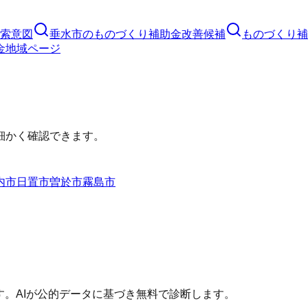
索意図
垂水市
の
ものづくり補助金
改善候補
ものづくり補
金
地域ページ
細かく確認できます。
内市
日置市
曽於市
霧島市
す。AIが公的データに基づき無料で診断します。