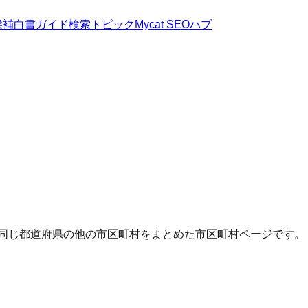
候補
白書
ガイド
検索トピック
Mycat SEOハブ
・同じ都道府県の他の市区町村をまとめた市区町村ページです。