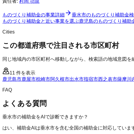
責任者:
村岡 功規
ものづくり補助金
の事業詳細
垂水市
の
ものづくり補助金
検
ものづくり補助金と近い事業を選ぶ
鹿児島
の
ものづくり補助
Cities
この都道府県で注目される市区町村
同じ地域内の市区町村へ移動しながら、検索語の地域意図を
11
件を表示
鹿児島市
鹿屋市
枕崎市
阿久根市
出水市
指宿市
西之表市
薩摩川
FAQ
よくある質問
垂水市の補助金をAIで診断できますか？
はい、補助金AIは垂水市を含む全国の補助金に対応していま