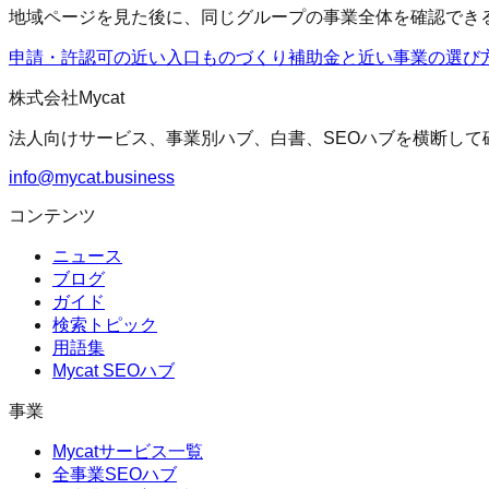
地域ページを見た後に、同じグループの事業全体を確認でき
申請・許認可の近い入口
ものづくり補助金
と近い事業の選び
株式会社Mycat
法人向けサービス、事業別ハブ、白書、SEOハブを横断して
info@mycat.business
コンテンツ
ニュース
ブログ
ガイド
検索トピック
用語集
Mycat SEOハブ
事業
Mycatサービス一覧
全事業SEOハブ