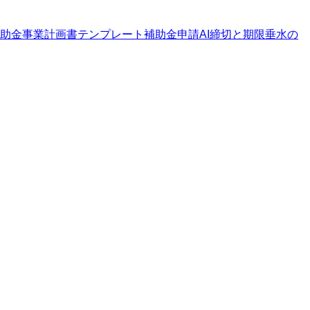
助金
事業計画書テンプレート
補助金申請AI
締切と期限
垂水の