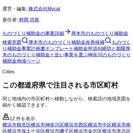
運営・編集:
株式会社Mycat
責任者:
村岡 功規
ものづくり補助金
の事業詳細
厚木市
の
ものづくり補助金
検索意図
厚木市
の
ものづくり補助金
改善候補
ものづく
り補助金
事業計画書テンプレート
補助金申請AI
締切と期限
厚
木のものづくり補助金と近い事業を選ぶ
神奈川
の
ものづくり
補助金
地域ページ
Cities
この都道府県で注目される市区町村
同じ地域内の市区町村へ移動しながら、検索語の地域意図を
細かく確認できます。
12
件を表示
横浜市鶴見区
横浜市神奈川区
横浜市西区
横浜市中区
横浜市南
区
横浜市保土ケ谷区
横浜市磯子区
横浜市金沢区
横浜市港北区