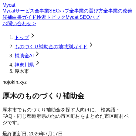
Mycat
Mycatサービス
全事業SEOハブ
全事業の選び方
全事業の改善
候補
白書
ガイド
検索トピック
Mycat SEOハブ
お問い合わせ
->
トップ
ものづくり補助金の地域別ガイド
補助金AI
神奈川県
厚木市
hojokin.xyz
厚木のものづくり補助金
厚木市
で
ものづくり補助金
を探す人向けに、 検索語・
FAQ・同じ都道府県の他の市区町村をまとめた市区町村ペー
ジです。
最終更新日:
2026年7月17日