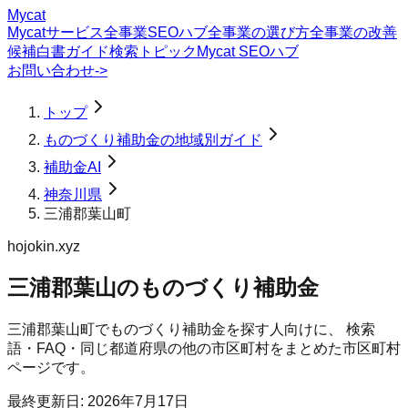
Mycat
Mycatサービス
全事業SEOハブ
全事業の選び方
全事業の改善
候補
白書
ガイド
検索トピック
Mycat SEOハブ
お問い合わせ
->
トップ
ものづくり補助金の地域別ガイド
補助金AI
神奈川県
三浦郡葉山町
hojokin.xyz
三浦郡葉山のものづくり補助金
三浦郡葉山町
で
ものづくり補助金
を探す人向けに、 検索
語・FAQ・同じ都道府県の他の市区町村をまとめた市区町村
ページです。
最終更新日:
2026年7月17日