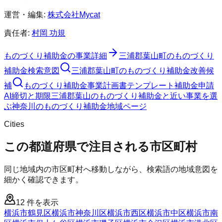
運営・編集:
株式会社Mycat
責任者:
村岡 功規
ものづくり補助金
の事業詳細
三浦郡葉山町
の
ものづくり
補助金
検索意図
三浦郡葉山町
の
ものづくり補助金
改善候
補
ものづくり補助金
事業計画書テンプレート
補助金申請
AI
締切と期限
三浦郡葉山のものづくり補助金と近い事業を選
ぶ
神奈川
の
ものづくり補助金
地域ページ
Cities
この都道府県で注目される市区町村
同じ地域内の市区町村へ移動しながら、検索語の地域意図を
細かく確認できます。
12
件を表示
横浜市鶴見区
横浜市神奈川区
横浜市西区
横浜市中区
横浜市南