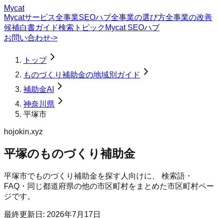
Mycat
Mycatサービス
全事業SEOハブ
全事業の選び方
全事業の改善
候補
白書
ガイド
検索トピック
Mycat SEOハブ
お問い合わせ
->
トップ
ものづくり補助金の地域別ガイド
補助金AI
神奈川県
平塚市
hojokin.xyz
平塚のものづくり補助金
平塚市
で
ものづくり補助金
を探す人向けに、 検索語・
FAQ・同じ都道府県の他の市区町村をまとめた市区町村ペー
ジです。
最終更新日:
2026年7月17日