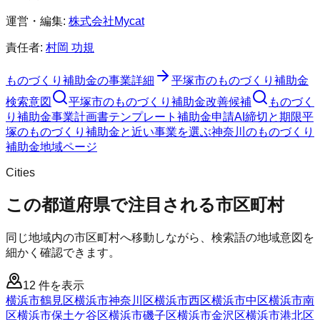
運営・編集:
株式会社Mycat
責任者:
村岡 功規
ものづくり補助金
の事業詳細
平塚市
の
ものづくり補助金
検索意図
平塚市
の
ものづくり補助金
改善候補
ものづく
り補助金
事業計画書テンプレート
補助金申請AI
締切と期限
平
塚のものづくり補助金と近い事業を選ぶ
神奈川
の
ものづくり
補助金
地域ページ
Cities
この都道府県で注目される市区町村
同じ地域内の市区町村へ移動しながら、検索語の地域意図を
細かく確認できます。
12
件を表示
横浜市鶴見区
横浜市神奈川区
横浜市西区
横浜市中区
横浜市南
区
横浜市保土ケ谷区
横浜市磯子区
横浜市金沢区
横浜市港北区