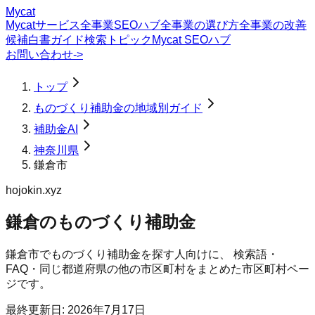
Mycat
Mycatサービス
全事業SEOハブ
全事業の選び方
全事業の改善
候補
白書
ガイド
検索トピック
Mycat SEOハブ
お問い合わせ
->
トップ
ものづくり補助金の地域別ガイド
補助金AI
神奈川県
鎌倉市
hojokin.xyz
鎌倉のものづくり補助金
鎌倉市
で
ものづくり補助金
を探す人向けに、 検索語・
FAQ・同じ都道府県の他の市区町村をまとめた市区町村ペー
ジです。
最終更新日:
2026年7月17日