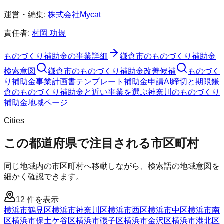
運営・編集:
株式会社Mycat
責任者:
村岡 功規
ものづくり補助金
の事業詳細
鎌倉市
の
ものづくり補助金
検索意図
鎌倉市
の
ものづくり補助金
改善候補
ものづく
り補助金
事業計画書テンプレート
補助金申請AI
締切と期限
鎌
倉のものづくり補助金と近い事業を選ぶ
神奈川
の
ものづくり
補助金
地域ページ
Cities
この都道府県で注目される市区町村
同じ地域内の市区町村へ移動しながら、検索語の地域意図を
細かく確認できます。
12
件を表示
横浜市鶴見区
横浜市神奈川区
横浜市西区
横浜市中区
横浜市南
区
横浜市保土ケ谷区
横浜市磯子区
横浜市金沢区
横浜市港北区