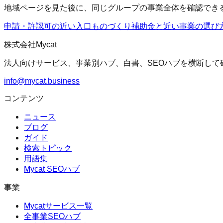
地域ページを見た後に、同じグループの事業全体を確認でき
申請・許認可の近い入口
ものづくり補助金
と近い事業の選び
株式会社Mycat
法人向けサービス、事業別ハブ、白書、SEOハブを横断して
info@mycat.business
コンテンツ
ニュース
ブログ
ガイド
検索トピック
用語集
Mycat SEOハブ
事業
Mycatサービス一覧
全事業SEOハブ