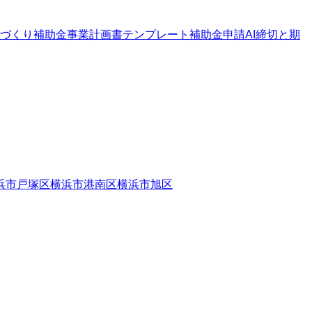
づくり補助金
事業計画書テンプレート
補助金申請AI
締切と期
浜市戸塚区
横浜市港南区
横浜市旭区