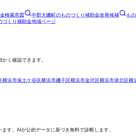
金
検索意図
中郡大磯町
の
ものづくり補助金
改善候補
もの
のづくり補助金
地域ページ
細かく確認できます。
区
横浜市保土ケ谷区
横浜市磯子区
横浜市金沢区
横浜市港北区
横
います。AIが公的データに基づき無料で診断します。