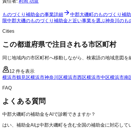
責任者:
村岡 功規
ものづくり補助金
の事業詳細
中郡大磯町
の
ものづくり補助
限
中郡大磯のものづくり補助金と近い事業を選ぶ
神奈川
の
も
Cities
この都道府県で注目される市区町村
同じ地域内の市区町村へ移動しながら、検索語の地域意図を
12
件を表示
横浜市鶴見区
横浜市神奈川区
横浜市西区
横浜市中区
横浜市南
FAQ
よくある質問
中郡大磯町の補助金をAIで診断できますか？
はい、補助金AIは中郡大磯町を含む全国の補助金に対応して