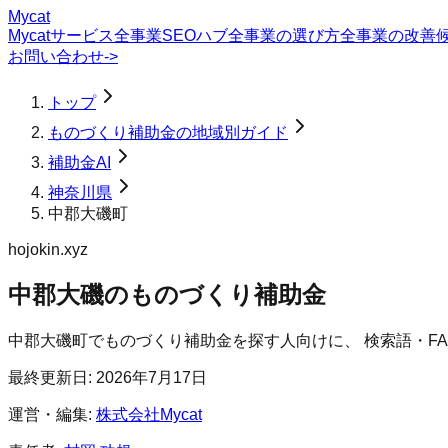
Mycat
Mycatサービス
全事業SEOハブ
全事業の選び方
全事業の改善
お問い合わせ
->
トップ
ものづくり補助金の地域別ガイド
補助金AI
神奈川県
中郡大磯町
hojokin.xyz
中郡大磯のものづくり補助金
中郡大磯町
で
ものづくり補助金
を探す人向けに、 検索語・F
最終更新日:
2026年7月17日
運営・編集:
株式会社Mycat