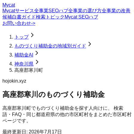
Mycat
Mycatサービス
全事業SEOハブ
全事業の選び方
全事業の改善
候補
白書
ガイド
検索トピック
Mycat SEOハブ
お問い合わせ
->
トップ
ものづくり補助金の地域別ガイド
補助金AI
神奈川県
高座郡寒川町
hojokin.xyz
高座郡寒川のものづくり補助金
高座郡寒川町
で
ものづくり補助金
を探す人向けに、 検索
語・FAQ・同じ都道府県の他の市区町村をまとめた市区町村
ページです。
最終更新日:
2026年7月17日