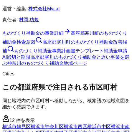
運営・編集:
株式会社Mycat
責任者:
村岡 功規
ものづくり補助金
の事業詳細
高座郡寒川町
の
ものづくり
補助金
検索意図
高座郡寒川町
の
ものづくり補助金
改善候
補
ものづくり補助金
事業計画書テンプレート
補助金申請
AI
締切と期限
高座郡寒川のものづくり補助金と近い事業を選
ぶ
神奈川
の
ものづくり補助金
地域ページ
Cities
この都道府県で注目される市区町村
同じ地域内の市区町村へ移動しながら、検索語の地域意図を
細かく確認できます。
12
件を表示
横浜市鶴見区
横浜市神奈川区
横浜市西区
横浜市中区
横浜市南