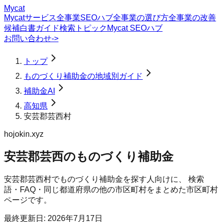
Mycat
Mycatサービス
全事業SEOハブ
全事業の選び方
全事業の改善
候補
白書
ガイド
検索トピック
Mycat SEOハブ
お問い合わせ
->
トップ
ものづくり補助金の地域別ガイド
補助金AI
高知県
安芸郡芸西村
hojokin.xyz
安芸郡芸西のものづくり補助金
安芸郡芸西村
で
ものづくり補助金
を探す人向けに、 検索
語・FAQ・同じ都道府県の他の市区町村をまとめた市区町村
ページです。
最終更新日:
2026年7月17日