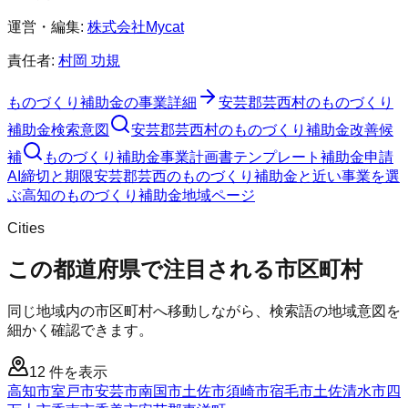
運営・編集:
株式会社Mycat
責任者:
村岡 功規
ものづくり補助金
の事業詳細
安芸郡芸西村
の
ものづくり
補助金
検索意図
安芸郡芸西村
の
ものづくり補助金
改善候
補
ものづくり補助金
事業計画書テンプレート
補助金申請
AI
締切と期限
安芸郡芸西のものづくり補助金と近い事業を選
ぶ
高知
の
ものづくり補助金
地域ページ
Cities
この都道府県で注目される市区町村
同じ地域内の市区町村へ移動しながら、検索語の地域意図を
細かく確認できます。
12
件を表示
高知市
室戸市
安芸市
南国市
土佐市
須崎市
宿毛市
土佐清水市
四