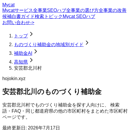
Mycat
Mycatサービス
全事業SEOハブ
全事業の選び方
全事業の改善
候補
白書
ガイド
検索トピック
Mycat SEOハブ
お問い合わせ
->
トップ
ものづくり補助金の地域別ガイド
補助金AI
高知県
安芸郡北川村
hojokin.xyz
安芸郡北川のものづくり補助金
安芸郡北川村
で
ものづくり補助金
を探す人向けに、 検索
語・FAQ・同じ都道府県の他の市区町村をまとめた市区町村
ページです。
最終更新日:
2026年7月17日