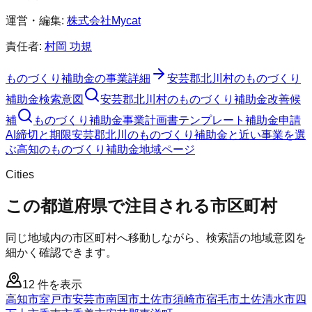
運営・編集:
株式会社Mycat
責任者:
村岡 功規
ものづくり補助金
の事業詳細
安芸郡北川村
の
ものづくり
補助金
検索意図
安芸郡北川村
の
ものづくり補助金
改善候
補
ものづくり補助金
事業計画書テンプレート
補助金申請
AI
締切と期限
安芸郡北川のものづくり補助金と近い事業を選
ぶ
高知
の
ものづくり補助金
地域ページ
Cities
この都道府県で注目される市区町村
同じ地域内の市区町村へ移動しながら、検索語の地域意図を
細かく確認できます。
12
件を表示
高知市
室戸市
安芸市
南国市
土佐市
須崎市
宿毛市
土佐清水市
四