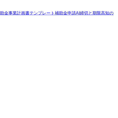
助金
事業計画書テンプレート
補助金申請AI
締切と期限
高知の