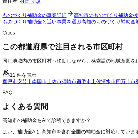
責任者:
村岡 功規
ものづくり補助金
の事業詳細
高知市
の
ものづくり補助金
検
ものづくり補助金と近い事業を選ぶ
高知
の
ものづくり補助金
Cities
この都道府県で注目される市区町村
同じ地域内の市区町村へ移動しながら、検索語の地域意図を
11
件を表示
室戸市
安芸市
南国市
土佐市
須崎市
宿毛市
土佐清水市
四万十市
FAQ
よくある質問
高知市の補助金をAIで診断できますか？
はい、補助金AIは高知市を含む全国の補助金に対応していま