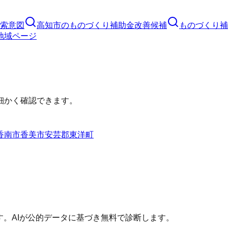
索意図
高知市
の
ものづくり補助金
改善候補
ものづくり補
地域ページ
細かく確認できます。
香南市
香美市
安芸郡東洋町
す。AIが公的データに基づき無料で診断します。