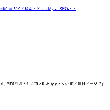
候補
白書
ガイド
検索トピック
Mycat SEOハブ
・同じ都道府県の他の市区町村をまとめた市区町村ページです。