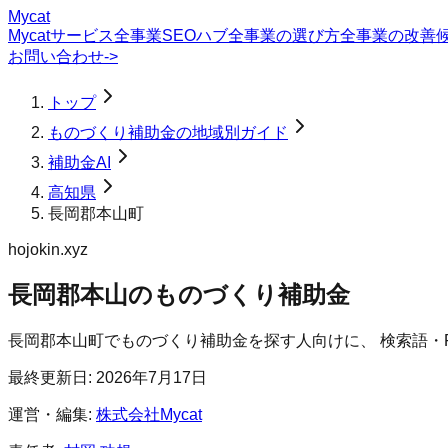
Mycat
Mycatサービス
全事業SEOハブ
全事業の選び方
全事業の改善
お問い合わせ
->
トップ
ものづくり補助金の地域別ガイド
補助金AI
高知県
長岡郡本山町
hojokin.xyz
長岡郡本山のものづくり補助金
長岡郡本山町
で
ものづくり補助金
を探す人向けに、 検索語・
最終更新日:
2026年7月17日
運営・編集:
株式会社Mycat