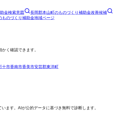
助金
検索意図
長岡郡本山町
の
ものづくり補助金
改善候補
の
ものづくり補助金
地域ページ
細かく確認できます。
万十市
香南市
香美市
安芸郡東洋町
ています。AIが公的データに基づき無料で診断します。