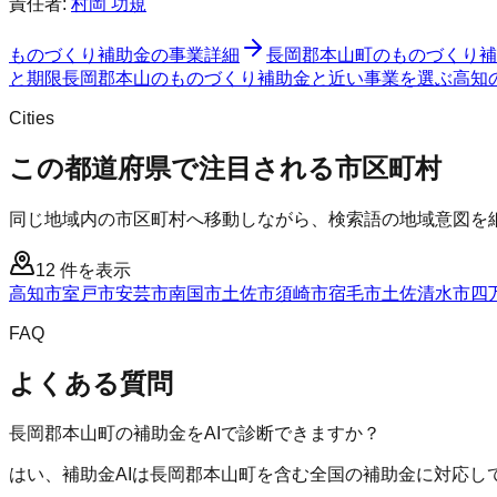
責任者:
村岡 功規
ものづくり補助金
の事業詳細
長岡郡本山町
の
ものづくり補
と期限
長岡郡本山のものづくり補助金と近い事業を選ぶ
高知
Cities
この都道府県で注目される市区町村
同じ地域内の市区町村へ移動しながら、検索語の地域意図を
12
件を表示
高知市
室戸市
安芸市
南国市
土佐市
須崎市
宿毛市
土佐清水市
四
FAQ
よくある質問
長岡郡本山町の補助金をAIで診断できますか？
はい、補助金AIは長岡郡本山町を含む全国の補助金に対応し