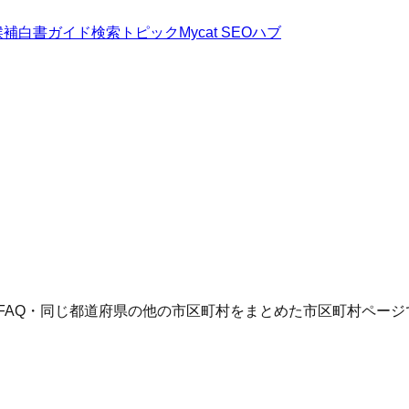
候補
白書
ガイド
検索トピック
Mycat SEOハブ
FAQ・同じ都道府県の他の市区町村をまとめた市区町村ページ