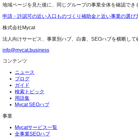
地域ページを見た後に、同じグループの事業全体を確認でき
申請・許認可の近い入口
ものづくり補助金
と近い事業の選び
株式会社Mycat
法人向けサービス、事業別ハブ、白書、SEOハブを横断して
info@mycat.business
コンテンツ
ニュース
ブログ
ガイド
検索トピック
用語集
Mycat SEOハブ
事業
Mycatサービス一覧
全事業SEOハブ