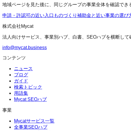
地域ページを見た後に、同じグループの事業全体を確認でき
申請・許認可の近い入口
ものづくり補助金
と近い事業の選び
株式会社Mycat
法人向けサービス、事業別ハブ、白書、SEOハブを横断して
info@mycat.business
コンテンツ
ニュース
ブログ
ガイド
検索トピック
用語集
Mycat SEOハブ
事業
Mycatサービス一覧
全事業SEOハブ