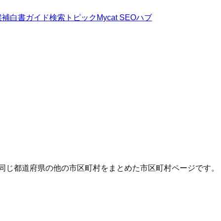
候補
白書
ガイド
検索トピック
Mycat SEOハブ
・同じ都道府県の他の市区町村をまとめた市区町村ページです。