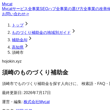
Mycat
Mycatサービス
全事業SEOハブ
全事業の選び方
全事業の改善
お問い合わせ
->
トップ
ものづくり補助金の地域別ガイド
補助金AI
高知県
須崎市
hojokin.xyz
須崎のものづくり補助金
須崎市
で
ものづくり補助金
を探す人向けに、 検索語・FAQ
最終更新日:
2026年7月17日
運営・編集:
株式会社Mycat