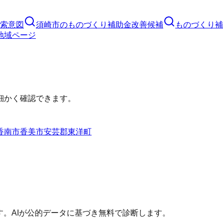
索意図
須崎市
の
ものづくり補助金
改善候補
ものづくり補
地域ページ
細かく確認できます。
香南市
香美市
安芸郡東洋町
す。AIが公的データに基づき無料で診断します。