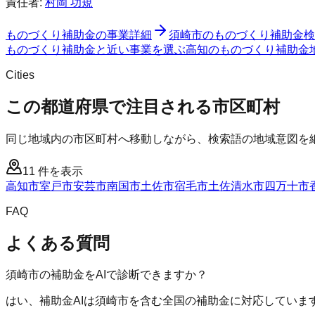
責任者:
村岡 功規
ものづくり補助金
の事業詳細
須崎市
の
ものづくり補助金
検
ものづくり補助金と近い事業を選ぶ
高知
の
ものづくり補助金
Cities
この都道府県で注目される市区町村
同じ地域内の市区町村へ移動しながら、検索語の地域意図を
11
件を表示
高知市
室戸市
安芸市
南国市
土佐市
宿毛市
土佐清水市
四万十市
FAQ
よくある質問
須崎市の補助金をAIで診断できますか？
はい、補助金AIは須崎市を含む全国の補助金に対応していま