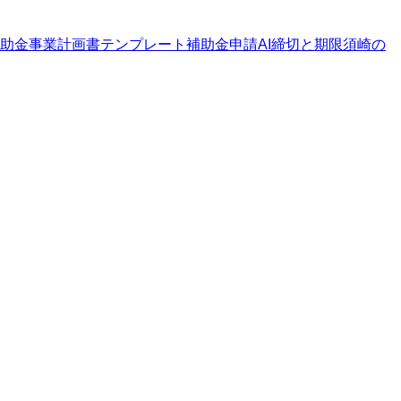
助金
事業計画書テンプレート
補助金申請AI
締切と期限
須崎の