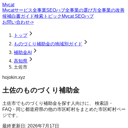
Mycat
Mycatサービス
全事業SEOハブ
全事業の選び方
全事業の改善
候補
白書
ガイド
検索トピック
Mycat SEOハブ
お問い合わせ
->
トップ
ものづくり補助金の地域別ガイド
補助金AI
高知県
土佐市
hojokin.xyz
土佐のものづくり補助金
土佐市
で
ものづくり補助金
を探す人向けに、 検索語・
FAQ・同じ都道府県の他の市区町村をまとめた市区町村ペー
ジです。
最終更新日:
2026年7月17日