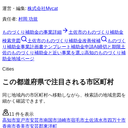
運営・編集:
株式会社Mycat
責任者:
村岡 功規
ものづくり補助金
の事業詳細
土佐市
の
ものづくり補助金
検索意図
土佐市
の
ものづくり補助金
改善候補
ものづく
り補助金
事業計画書テンプレート
補助金申請AI
締切と期限
土
佐のものづくり補助金と近い事業を選ぶ
高知
の
ものづくり補
助金
地域ページ
Cities
この都道府県で注目される市区町村
同じ地域内の市区町村へ移動しながら、検索語の地域意図を
細かく確認できます。
11
件を表示
高知市
室戸市
安芸市
南国市
須崎市
宿毛市
土佐清水市
四万十市
香南市
香美市
安芸郡東洋町