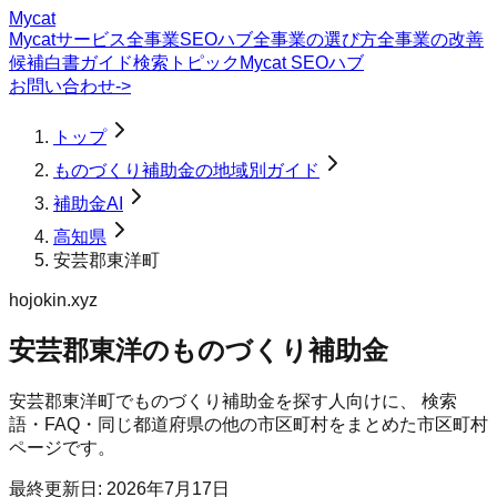
Mycat
Mycatサービス
全事業SEOハブ
全事業の選び方
全事業の改善
候補
白書
ガイド
検索トピック
Mycat SEOハブ
お問い合わせ
->
トップ
ものづくり補助金の地域別ガイド
補助金AI
高知県
安芸郡東洋町
hojokin.xyz
安芸郡東洋のものづくり補助金
安芸郡東洋町
で
ものづくり補助金
を探す人向けに、 検索
語・FAQ・同じ都道府県の他の市区町村をまとめた市区町村
ページです。
最終更新日:
2026年7月17日