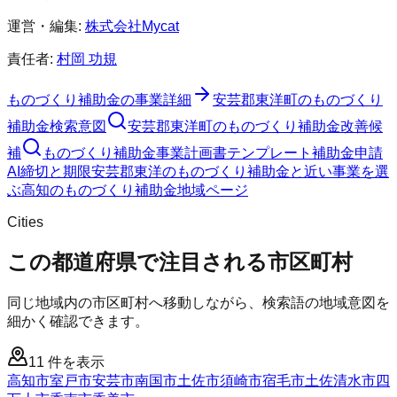
運営・編集:
株式会社Mycat
責任者:
村岡 功規
ものづくり補助金
の事業詳細
安芸郡東洋町
の
ものづくり
補助金
検索意図
安芸郡東洋町
の
ものづくり補助金
改善候
補
ものづくり補助金
事業計画書テンプレート
補助金申請
AI
締切と期限
安芸郡東洋のものづくり補助金と近い事業を選
ぶ
高知
の
ものづくり補助金
地域ページ
Cities
この都道府県で注目される市区町村
同じ地域内の市区町村へ移動しながら、検索語の地域意図を
細かく確認できます。
11
件を表示
高知市
室戸市
安芸市
南国市
土佐市
須崎市
宿毛市
土佐清水市
四