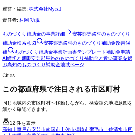
運営・編集:
株式会社Mycat
責任者:
村岡 功規
ものづくり補助金
の事業詳細
安芸郡馬路村
の
ものづくり
補助金
検索意図
安芸郡馬路村
の
ものづくり補助金
改善候
補
ものづくり補助金
事業計画書テンプレート
補助金申請
AI
締切と期限
安芸郡馬路のものづくり補助金と近い事業を選
ぶ
高知
の
ものづくり補助金
地域ページ
Cities
この都道府県で注目される市区町村
同じ地域内の市区町村へ移動しながら、検索語の地域意図を
細かく確認できます。
12
件を表示
高知市
室戸市
安芸市
南国市
土佐市
須崎市
宿毛市
土佐清水市
四