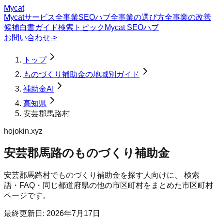
Mycat
Mycatサービス
全事業SEOハブ
全事業の選び方
全事業の改善
候補
白書
ガイド
検索トピック
Mycat SEOハブ
お問い合わせ
->
トップ
ものづくり補助金の地域別ガイド
補助金AI
高知県
安芸郡馬路村
hojokin.xyz
安芸郡馬路のものづくり補助金
安芸郡馬路村
で
ものづくり補助金
を探す人向けに、 検索
語・FAQ・同じ都道府県の他の市区町村をまとめた市区町村
ページです。
最終更新日:
2026年7月17日