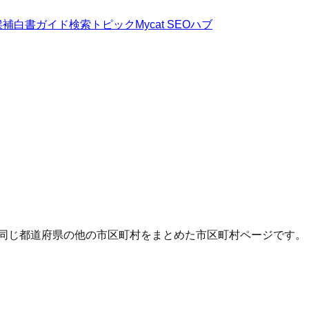
候補
白書
ガイド
検索トピック
Mycat SEOハブ
・同じ都道府県の他の市区町村をまとめた市区町村ページです。