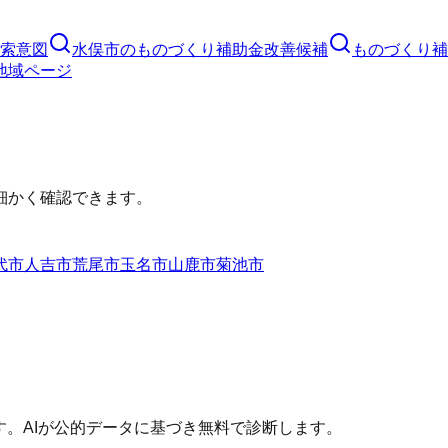
索意図
水俣市
の
ものづくり補助金
改善候補
ものづくり補
地域ページ
細かく確認できます。
代市
人吉市
荒尾市
玉名市
山鹿市
菊池市
す。AIが公的データに基づき無料で診断します。