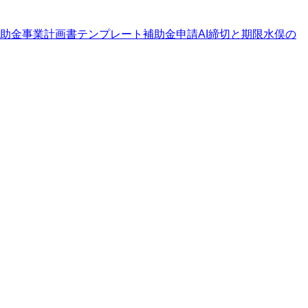
助金
事業計画書テンプレート
補助金申請AI
締切と期限
水俣の