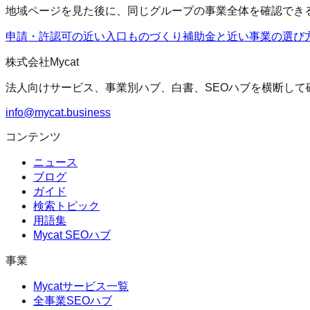
地域ページを見た後に、同じグループの事業全体を確認でき
申請・許認可の近い入口
ものづくり補助金
と近い事業の選び
株式会社Mycat
法人向けサービス、事業別ハブ、白書、SEOハブを横断して
info@mycat.business
コンテンツ
ニュース
ブログ
ガイド
検索トピック
用語集
Mycat SEOハブ
事業
Mycatサービス一覧
全事業SEOハブ