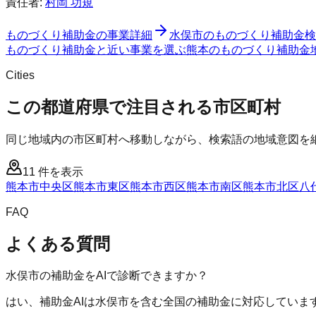
責任者:
村岡 功規
ものづくり補助金
の事業詳細
水俣市
の
ものづくり補助金
検
ものづくり補助金と近い事業を選ぶ
熊本
の
ものづくり補助金
Cities
この都道府県で注目される市区町村
同じ地域内の市区町村へ移動しながら、検索語の地域意図を
11
件を表示
熊本市中央区
熊本市東区
熊本市西区
熊本市南区
熊本市北区
八
FAQ
よくある質問
水俣市の補助金をAIで診断できますか？
はい、補助金AIは水俣市を含む全国の補助金に対応していま