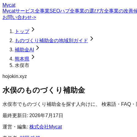
Mycat
Mycatサービス
全事業SEOハブ
全事業の選び方
全事業の改善
お問い合わせ
->
トップ
ものづくり補助金の地域別ガイド
補助金AI
熊本県
水俣市
hojokin.xyz
水俣のものづくり補助金
水俣市
で
ものづくり補助金
を探す人向けに、 検索語・FAQ
最終更新日:
2026年7月17日
運営・編集:
株式会社Mycat