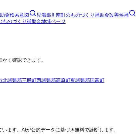
助金
検索意図
児湯郡川南町
の
ものづくり補助金
改善候補
の
ものづくり補助金
地域ページ
細かく確認できます。
市
北諸県郡三股町
西諸県郡高原町
東諸県郡国富町
ています。AIが公的データに基づき無料で診断します。