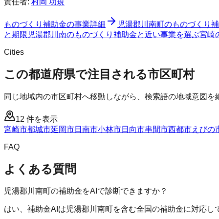
責任者:
村岡 功規
ものづくり補助金
の事業詳細
児湯郡川南町
の
ものづくり補
と期限
児湯郡川南のものづくり補助金と近い事業を選ぶ
宮崎
Cities
この都道府県で注目される市区町村
同じ地域内の市区町村へ移動しながら、検索語の地域意図を
12
件を表示
宮崎市
都城市
延岡市
日南市
小林市
日向市
串間市
西都市
えびの
FAQ
よくある質問
児湯郡川南町の補助金をAIで診断できますか？
はい、補助金AIは児湯郡川南町を含む全国の補助金に対応し