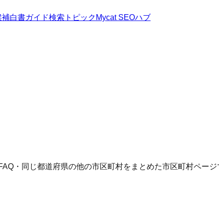
候補
白書
ガイド
検索トピック
Mycat SEOハブ
FAQ・同じ都道府県の他の市区町村をまとめた市区町村ページ