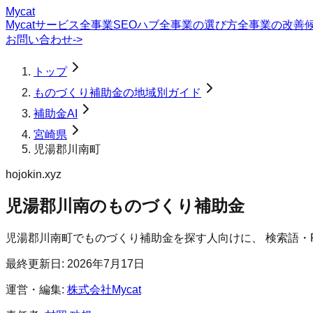
Mycat
Mycatサービス
全事業SEOハブ
全事業の選び方
全事業の改善
お問い合わせ
->
トップ
ものづくり補助金の地域別ガイド
補助金AI
宮崎県
児湯郡川南町
hojokin.xyz
児湯郡川南のものづくり補助金
児湯郡川南町
で
ものづくり補助金
を探す人向けに、 検索語・
最終更新日:
2026年7月17日
運営・編集:
株式会社Mycat