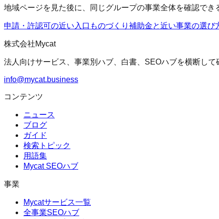
地域ページを見た後に、同じグループの事業全体を確認でき
申請・許認可の近い入口
ものづくり補助金
と近い事業の選び
株式会社Mycat
法人向けサービス、事業別ハブ、白書、SEOハブを横断して
info@mycat.business
コンテンツ
ニュース
ブログ
ガイド
検索トピック
用語集
Mycat SEOハブ
事業
Mycatサービス一覧
全事業SEOハブ