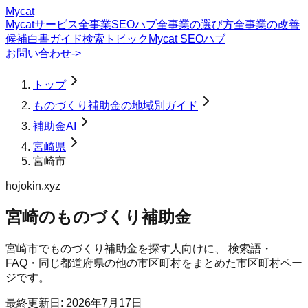
Mycat
Mycatサービス
全事業SEOハブ
全事業の選び方
全事業の改善
候補
白書
ガイド
検索トピック
Mycat SEOハブ
お問い合わせ
->
トップ
ものづくり補助金の地域別ガイド
補助金AI
宮崎県
宮崎市
hojokin.xyz
宮崎のものづくり補助金
宮崎市
で
ものづくり補助金
を探す人向けに、 検索語・
FAQ・同じ都道府県の他の市区町村をまとめた市区町村ペー
ジです。
最終更新日:
2026年7月17日