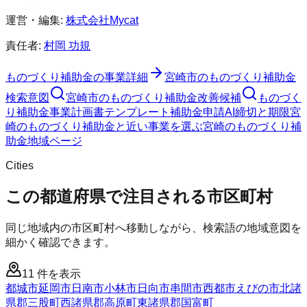
運営・編集:
株式会社Mycat
責任者:
村岡 功規
ものづくり補助金
の事業詳細
宮崎市
の
ものづくり補助金
検索意図
宮崎市
の
ものづくり補助金
改善候補
ものづく
り補助金
事業計画書テンプレート
補助金申請AI
締切と期限
宮
崎のものづくり補助金と近い事業を選ぶ
宮崎
の
ものづくり補
助金
地域ページ
Cities
この都道府県で注目される市区町村
同じ地域内の市区町村へ移動しながら、検索語の地域意図を
細かく確認できます。
11
件を表示
都城市
延岡市
日南市
小林市
日向市
串間市
西都市
えびの市
北諸
県郡三股町
西諸県郡高原町
東諸県郡国富町