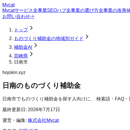
Mycat
Mycatサービス
全事業SEOハブ
全事業の選び方
全事業の改善
お問い合わせ
->
トップ
ものづくり補助金の地域別ガイド
補助金AI
宮崎県
日南市
hojokin.xyz
日南のものづくり補助金
日南市
で
ものづくり補助金
を探す人向けに、 検索語・FAQ
最終更新日:
2026年7月17日
運営・編集:
株式会社Mycat