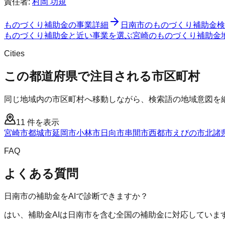
責任者:
村岡 功規
ものづくり補助金
の事業詳細
日南市
の
ものづくり補助金
検
ものづくり補助金と近い事業を選ぶ
宮崎
の
ものづくり補助金
Cities
この都道府県で注目される市区町村
同じ地域内の市区町村へ移動しながら、検索語の地域意図を
11
件を表示
宮崎市
都城市
延岡市
小林市
日向市
串間市
西都市
えびの市
北諸
FAQ
よくある質問
日南市の補助金をAIで診断できますか？
はい、補助金AIは日南市を含む全国の補助金に対応していま