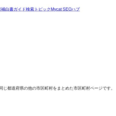
候補
白書
ガイド
検索トピック
Mycat SEOハブ
・同じ都道府県の他の市区町村をまとめた市区町村ページです。