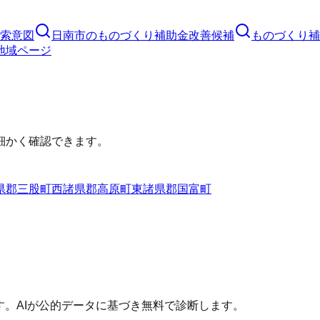
索意図
日南市
の
ものづくり補助金
改善候補
ものづくり補
地域ページ
細かく確認できます。
県郡三股町
西諸県郡高原町
東諸県郡国富町
す。AIが公的データに基づき無料で診断します。