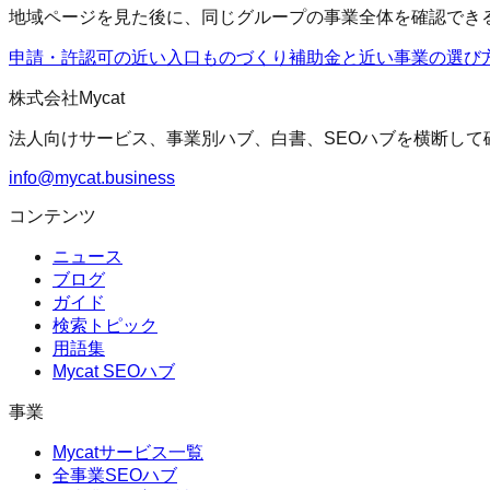
地域ページを見た後に、同じグループの事業全体を確認でき
申請・許認可の近い入口
ものづくり補助金
と近い事業の選び
株式会社Mycat
法人向けサービス、事業別ハブ、白書、SEOハブを横断して
info@mycat.business
コンテンツ
ニュース
ブログ
ガイド
検索トピック
用語集
Mycat SEOハブ
事業
Mycatサービス一覧
全事業SEOハブ