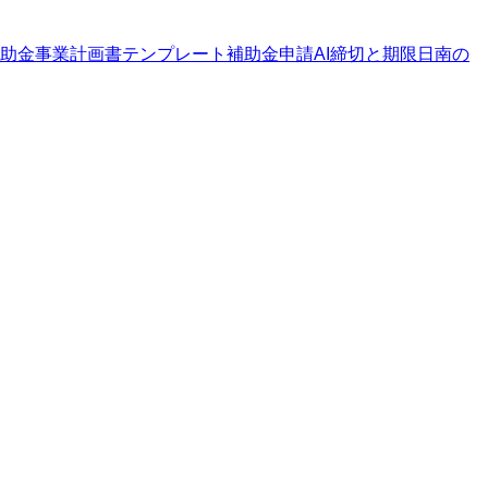
助金
事業計画書テンプレート
補助金申請AI
締切と期限
日南の