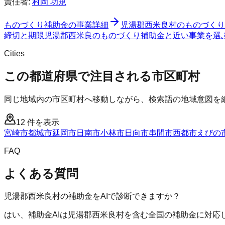
責任者:
村岡 功規
ものづくり補助金
の事業詳細
児湯郡西米良村
の
ものづくり
締切と期限
児湯郡西米良のものづくり補助金と近い事業を選
Cities
この都道府県で注目される市区町村
同じ地域内の市区町村へ移動しながら、検索語の地域意図を
12
件を表示
宮崎市
都城市
延岡市
日南市
小林市
日向市
串間市
西都市
えびの
FAQ
よくある質問
児湯郡西米良村の補助金をAIで診断できますか？
はい、補助金AIは児湯郡西米良村を含む全国の補助金に対応