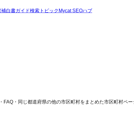
候補
白書
ガイド
検索トピック
Mycat SEOハブ
語・FAQ・同じ都道府県の他の市区町村をまとめた市区町村ペー