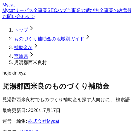
Mycat
Mycatサービス
全事業SEOハブ
全事業の選び方
全事業の改善
お問い合わせ
->
トップ
ものづくり補助金の地域別ガイド
補助金AI
宮崎県
児湯郡西米良村
hojokin.xyz
児湯郡西米良のものづくり補助金
児湯郡西米良村
で
ものづくり補助金
を探す人向けに、 検索
最終更新日:
2026年7月17日
運営・編集:
株式会社Mycat