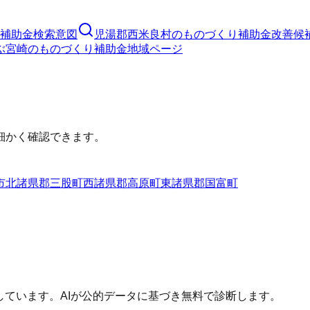
補助金
検索意図
児湯郡西米良村
の
ものづくり補助金
改善候
ぶ
宮崎
の
ものづくり補助金
地域ページ
細かく確認できます。
市
北諸県郡三股町
西諸県郡高原町
東諸県郡国富町
しています。AIが公的データに基づき無料で診断します。