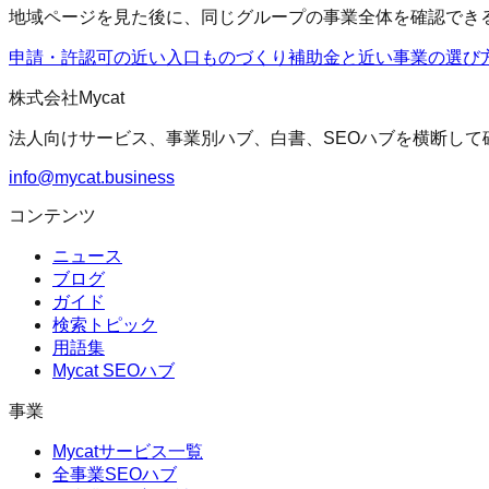
地域ページを見た後に、同じグループの事業全体を確認でき
申請・許認可の近い入口
ものづくり補助金
と近い事業の選び
株式会社Mycat
法人向けサービス、事業別ハブ、白書、SEOハブを横断して
info@mycat.business
コンテンツ
ニュース
ブログ
ガイド
検索トピック
用語集
Mycat SEOハブ
事業
Mycatサービス一覧
全事業SEOハブ