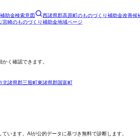
補助金
検索意図
西諸県郡高原町
の
ものづくり補助金
改善候
ぶ
宮崎
の
ものづくり補助金
地域ページ
細かく確認できます。
市
北諸県郡三股町
東諸県郡国富町
しています。AIが公的データに基づき無料で診断します。