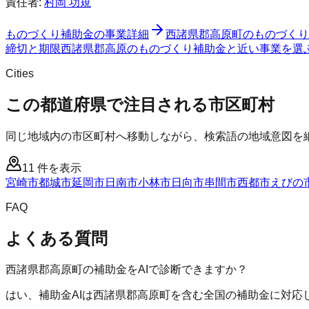
責任者:
村岡 功規
ものづくり補助金
の事業詳細
西諸県郡高原町
の
ものづくり
締切と期限
西諸県郡高原のものづくり補助金と近い事業を選
Cities
この都道府県で注目される市区町村
同じ地域内の市区町村へ移動しながら、検索語の地域意図を
11
件を表示
宮崎市
都城市
延岡市
日南市
小林市
日向市
串間市
西都市
えびの
FAQ
よくある質問
西諸県郡高原町の補助金をAIで診断できますか？
はい、補助金AIは西諸県郡高原町を含む全国の補助金に対応