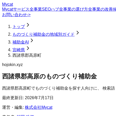
Mycat
Mycatサービス
全事業SEOハブ
全事業の選び方
全事業の改善
お問い合わせ
->
トップ
ものづくり補助金の地域別ガイド
補助金AI
宮崎県
西諸県郡高原町
hojokin.xyz
西諸県郡高原のものづくり補助金
西諸県郡高原町
で
ものづくり補助金
を探す人向けに、 検索
最終更新日:
2026年7月17日
運営・編集:
株式会社Mycat