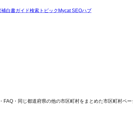
候補
白書
ガイド
検索トピック
Mycat SEOハブ
語・FAQ・同じ都道府県の他の市区町村をまとめた市区町村ペー