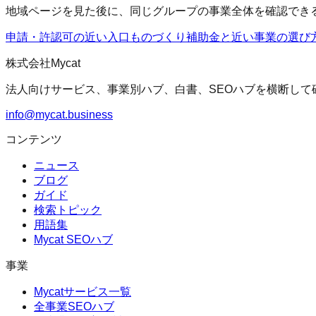
地域ページを見た後に、同じグループの事業全体を確認でき
申請・許認可の近い入口
ものづくり補助金
と近い事業の選び
株式会社Mycat
法人向けサービス、事業別ハブ、白書、SEOハブを横断して
info@mycat.business
コンテンツ
ニュース
ブログ
ガイド
検索トピック
用語集
Mycat SEOハブ
事業
Mycatサービス一覧
全事業SEOハブ