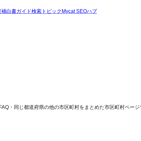
候補
白書
ガイド
検索トピック
Mycat SEOハブ
FAQ・同じ都道府県の他の市区町村をまとめた市区町村ページ