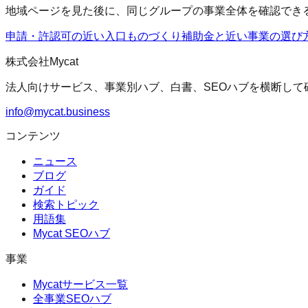
地域ページを見た後に、同じグループの事業全体を確認でき
申請・許認可の近い入口
ものづくり補助金
と近い事業の選び
株式会社Mycat
法人向けサービス、事業別ハブ、白書、SEOハブを横断して
info@mycat.business
コンテンツ
ニュース
ブログ
ガイド
検索トピック
用語集
Mycat SEOハブ
事業
Mycatサービス一覧
全事業SEOハブ