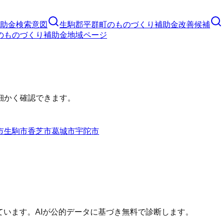
助金
検索意図
生駒郡平群町
の
ものづくり補助金
改善候補
の
ものづくり補助金
地域ページ
細かく確認できます。
市
生駒市
香芝市
葛城市
宇陀市
ています。AIが公的データに基づき無料で診断します。