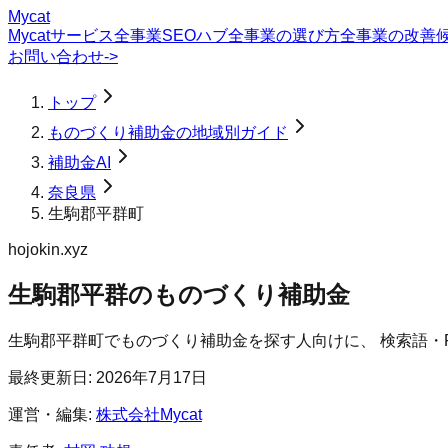
Mycat
Mycatサービス
全事業SEOハブ
全事業の選び方
全事業の改善
お問い合わせ
->
トップ
ものづくり補助金の地域別ガイド
補助金AI
奈良県
生駒郡平群町
hojokin.xyz
生駒郡平群のものづくり補助金
生駒郡平群町
で
ものづくり補助金
を探す人向けに、 検索語・
最終更新日:
2026年7月17日
運営・編集:
株式会社Mycat