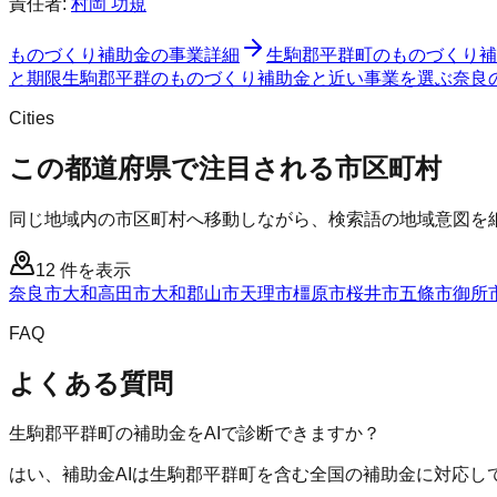
責任者:
村岡 功規
ものづくり補助金
の事業詳細
生駒郡平群町
の
ものづくり補
と期限
生駒郡平群のものづくり補助金と近い事業を選ぶ
奈良
Cities
この都道府県で注目される市区町村
同じ地域内の市区町村へ移動しながら、検索語の地域意図を
12
件を表示
奈良市
大和高田市
大和郡山市
天理市
橿原市
桜井市
五條市
御所
FAQ
よくある質問
生駒郡平群町の補助金をAIで診断できますか？
はい、補助金AIは生駒郡平群町を含む全国の補助金に対応し