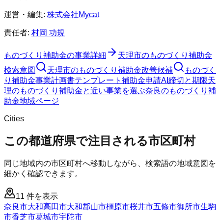
運営・編集:
株式会社Mycat
責任者:
村岡 功規
ものづくり補助金
の事業詳細
天理市
の
ものづくり補助金
検索意図
天理市
の
ものづくり補助金
改善候補
ものづく
り補助金
事業計画書テンプレート
補助金申請AI
締切と期限
天
理のものづくり補助金と近い事業を選ぶ
奈良
の
ものづくり補
助金
地域ページ
Cities
この都道府県で注目される市区町村
同じ地域内の市区町村へ移動しながら、検索語の地域意図を
細かく確認できます。
11
件を表示
奈良市
大和高田市
大和郡山市
橿原市
桜井市
五條市
御所市
生駒
市
香芝市
葛城市
宇陀市