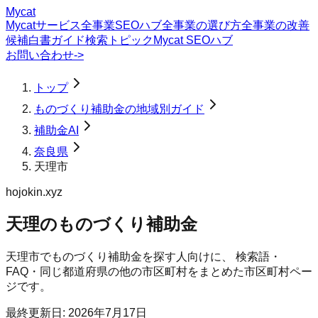
Mycat
Mycatサービス
全事業SEOハブ
全事業の選び方
全事業の改善
候補
白書
ガイド
検索トピック
Mycat SEOハブ
お問い合わせ
->
トップ
ものづくり補助金の地域別ガイド
補助金AI
奈良県
天理市
hojokin.xyz
天理のものづくり補助金
天理市
で
ものづくり補助金
を探す人向けに、 検索語・
FAQ・同じ都道府県の他の市区町村をまとめた市区町村ペー
ジです。
最終更新日:
2026年7月17日